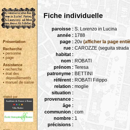
Fiche individuelle
paroisse :
S. Lorenzo in Lucina
année :
1788
page :
20v
(afficher la page entiè
Présentation
rue :
CAROZZE (seguita strada C
Recherche
•
personne
habitat :
•
page
nom :
ROBATI
Assistance
prénom :
Teresa
•
recherche
patronyme :
BETTINI
•
état des
dépouillements
référent :
ROBATI Filippo
•
manuel de saisie
relation :
moglie
situation :
réalisé par :
provenance :
âge :
communion :
com
nombre :
1
précisions :