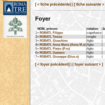
avec :
[ < fiche précédente]
|
[ fiche suivante > 
Foyer
NOM, prénom
|
relation
|
â
1
•
ROBATI, Filippo
|
capofuoco
|
2
•
ROBATI, Teresa
|
moglie
|
3
•
ROBATI, Gioachino
|
figlio
|
4
•
ROBATI, Anna Maria (Anna M.a)
|
figlia
|
5
•
ROBATI, Pietro (P.ro)
|
figlio
|
6
•
ROBATI, Gaetano
|
figlio
|
7
•
ROBATI, Giuseppe (Gius.e)
|
figlio
|
[ < foyer précédent]
|
[ foyer suivant > ]