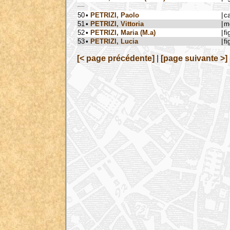
50
•
PETRIZI, Paolo
|
c
51
•
PETRIZI, Vittoria
|
m
52
•
PETRIZI, Maria (M.a)
|
fi
53
•
PETRIZI, Lucia
|
fi
[< page précédente]
|
[page suivante >]