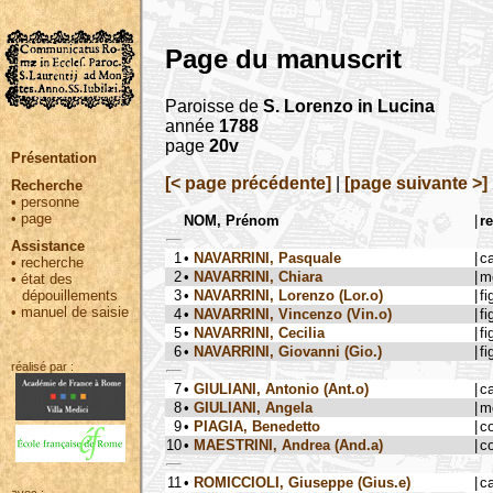
Page du manuscrit
Paroisse de
S. Lorenzo in Lucina
année
1788
page
20v
Présentation
[< page précédente]
|
[page suivante >]
Recherche
•
personne
•
page
NOM, Prénom
|
re
Assistance
1
•
NAVARRINI, Pasquale
|
c
•
recherche
2
•
NAVARRINI, Chiara
|
m
•
état des
3
•
NAVARRINI, Lorenzo (Lor.o)
|
fi
dépouillements
•
manuel de saisie
4
•
NAVARRINI, Vincenzo (Vin.o)
|
fi
5
•
NAVARRINI, Cecilia
|
fi
6
•
NAVARRINI, Giovanni (Gio.)
|
fi
réalisé par :
7
•
GIULIANI, Antonio (Ant.o)
|
c
8
•
GIULIANI, Angela
|
m
9
•
PIAGIA, Benedetto
|
c
10
•
MAESTRINI, Andrea (And.a)
|
c
11
•
ROMICCIOLI, Giuseppe (Gius.e)
|
c