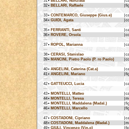
31
•
BELLARI, Nunziata
|
c
32
•
BELLARI, Raffaele
|
fi
33
•
CONTEMARCO, Giuseppe (Gius.e)
|
c
34
•
GUIDI, Agata
|
c
35
•
FERRANTI, Santi
|
c
36
•
ROVERE, Orsola
|
c
37
•
ROPOL, Marianna
|
c
38
•
CERASI, Stanislao
|
c
39
•
MANCINI, Pietro Paolo (P. ro Paolo)
|
c
40
•
ANGELINI, Caterina (Cat.a)
|
c
41
•
ANGELINI, Mariano
|
fi
42
•
GATTEUCCI, Lucia
|
c
43
•
MONTELLI, Matteo
|
c
44
•
MONTELLI, Teresa
|
m
45
•
MONTELLI, Maddalena (Madal.)
|
fi
46
•
MONTELLI, Marcello
|
fi
47
•
COSTADONI, Cipriano
|
c
48
•
COSTADONI, Maddalena (Madal.)
|
m
49
•
GIULI, Vincenzo (Vin.o)
|
fi