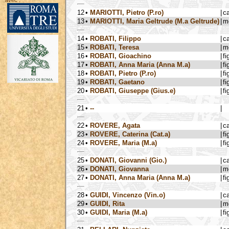
avec :
12
•
MARIOTTI, Pietro (P.ro)
|
c
13
•
MARIOTTI, Maria Geltrude (M.a Geltrude)
|
m
14
•
ROBATI, Filippo
|
c
15
•
ROBATI, Teresa
|
m
16
•
ROBATI, Gioachino
|
fi
17
•
ROBATI, Anna Maria (Anna M.a)
|
fi
18
•
ROBATI, Pietro (P.ro)
|
fi
19
•
ROBATI, Gaetano
|
fi
20
•
ROBATI, Giuseppe (Gius.e)
|
fi
21
•
--
|
22
•
ROVERE, Agata
|
c
23
•
ROVERE, Caterina (Cat.a)
|
fi
24
•
ROVERE, Maria (M.a)
|
fi
25
•
DONATI, Giovanni (Gio.)
|
c
26
•
DONATI, Giovanna
|
m
27
•
DONATI, Anna Maria (Anna M.a)
|
fi
28
•
GUIDI, Vincenzo (Vin.o)
|
c
29
•
GUIDI, Rita
|
m
30
•
GUIDI, Maria (M.a)
|
fi