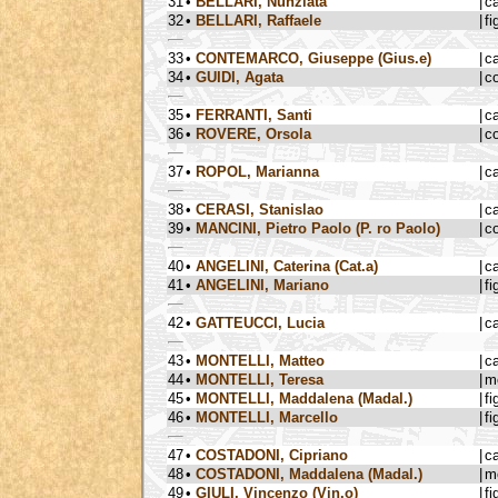
31
•
BELLARI, Nunziata
|
c
32
•
BELLARI, Raffaele
|
fi
33
•
CONTEMARCO, Giuseppe (Gius.e)
|
c
34
•
GUIDI, Agata
|
c
35
•
FERRANTI, Santi
|
c
36
•
ROVERE, Orsola
|
c
37
•
ROPOL, Marianna
|
c
38
•
CERASI, Stanislao
|
c
39
•
MANCINI, Pietro Paolo (P. ro Paolo)
|
c
40
•
ANGELINI, Caterina (Cat.a)
|
c
41
•
ANGELINI, Mariano
|
fi
42
•
GATTEUCCI, Lucia
|
c
43
•
MONTELLI, Matteo
|
c
44
•
MONTELLI, Teresa
|
m
45
•
MONTELLI, Maddalena (Madal.)
|
fi
46
•
MONTELLI, Marcello
|
fi
47
•
COSTADONI, Cipriano
|
c
48
•
COSTADONI, Maddalena (Madal.)
|
m
49
•
GIULI, Vincenzo (Vin.o)
|
fi