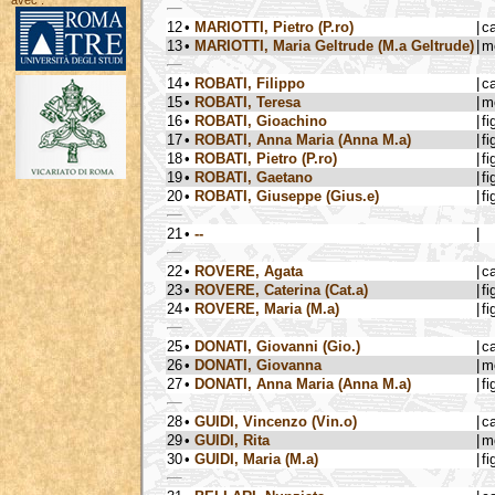
avec :
12
•
MARIOTTI, Pietro (P.ro)
|
c
13
•
MARIOTTI, Maria Geltrude (M.a Geltrude)
|
m
14
•
ROBATI, Filippo
|
c
15
•
ROBATI, Teresa
|
m
16
•
ROBATI, Gioachino
|
fi
17
•
ROBATI, Anna Maria (Anna M.a)
|
fi
18
•
ROBATI, Pietro (P.ro)
|
fi
19
•
ROBATI, Gaetano
|
fi
20
•
ROBATI, Giuseppe (Gius.e)
|
fi
21
•
--
|
22
•
ROVERE, Agata
|
c
23
•
ROVERE, Caterina (Cat.a)
|
fi
24
•
ROVERE, Maria (M.a)
|
fi
25
•
DONATI, Giovanni (Gio.)
|
c
26
•
DONATI, Giovanna
|
m
27
•
DONATI, Anna Maria (Anna M.a)
|
fi
28
•
GUIDI, Vincenzo (Vin.o)
|
c
29
•
GUIDI, Rita
|
m
30
•
GUIDI, Maria (M.a)
|
fi