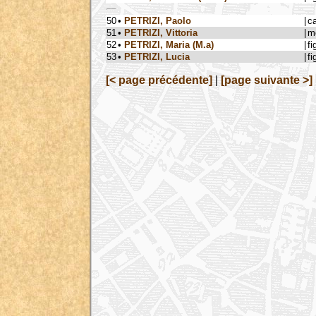
50
•
PETRIZI, Paolo
|
c
51
•
PETRIZI, Vittoria
|
m
52
•
PETRIZI, Maria (M.a)
|
fi
53
•
PETRIZI, Lucia
|
fi
[< page précédente]
|
[page suivante >]