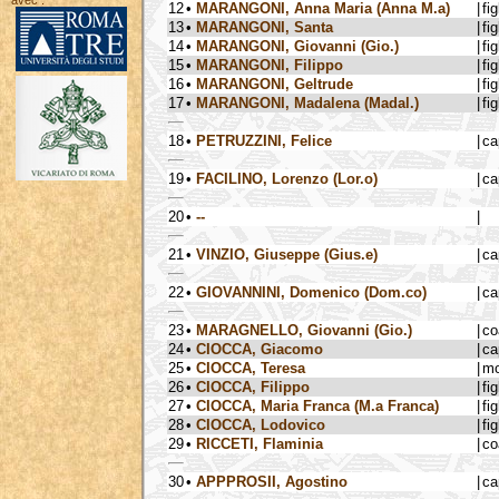
avec :
12
•
MARANGONI, Anna Maria (Anna M.a)
|
fig
13
•
MARANGONI, Santa
|
fig
14
•
MARANGONI, Giovanni (Gio.)
|
fig
15
•
MARANGONI, Filippo
|
fig
16
•
MARANGONI, Geltrude
|
fig
17
•
MARANGONI, Madalena (Madal.)
|
fig
18
•
PETRUZZINI, Felice
|
ca
19
•
FACILINO, Lorenzo (Lor.o)
|
ca
20
•
--
|
21
•
VINZIO, Giuseppe (Gius.e)
|
ca
22
•
GIOVANNINI, Domenico (Dom.co)
|
ca
23
•
MARAGNELLO, Giovanni (Gio.)
|
co
24
•
CIOCCA, Giacomo
|
ca
25
•
CIOCCA, Teresa
|
mo
26
•
CIOCCA, Filippo
|
fig
27
•
CIOCCA, Maria Franca (M.a Franca)
|
fig
28
•
CIOCCA, Lodovico
|
fig
29
•
RICCETI, Flaminia
|
co
30
•
APPPROSII, Agostino
|
ca