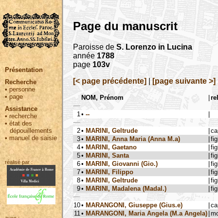
Page du manuscrit
Paroisse de
S. Lorenzo in Lucina
année
1788
page
103v
Présentation
[< page précédente]
|
[page suivante >]
Recherche
•
personne
•
page
NOM, Prénom
|
re
Assistance
1
•
--
|
•
recherche
•
état des
2
•
MARINI, Geltrude
|
ca
dépouillements
•
manuel de saisie
3
•
MARINI, Anna Maria (Anna M.a)
|
fig
4
•
MARINI, Gaetano
|
fig
5
•
MARINI, Santa
|
fig
réalisé par :
6
•
MARINI, Giovanni (Gio.)
|
fig
7
•
MARINI, Filippo
|
fig
8
•
MARINI, Geltrude
|
fig
9
•
MARINI, Madalena (Madal.)
|
fig
10
•
MARANGONI, Giuseppe (Gius.e)
|
ca
11
•
MARANGONI, Maria Angela (M.a Angela)
|
mo