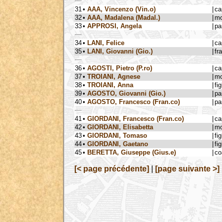
31
•
AAA, Vincenzo (Vin.o)
|
ca
32
•
AAA, Madalena (Madal.)
|
mo
33
•
APPROSI, Angela
|
pa
34
•
LANI, Felice
|
ca
35
•
LANI, Giovanni (Gio.)
|
fra
36
•
AGOSTI, Pietro (P.ro)
|
ca
37
•
TROIANI, Agnese
|
mo
38
•
TROIANI, Anna
|
fig
39
•
AGOSTO, Giovanni (Gio.)
|
pa
40
•
AGOSTO, Francesco (Fran.co)
|
pa
41
•
GIORDANI, Francesco (Fran.co)
|
ca
42
•
GIORDANI, Elisabetta
|
mo
43
•
GIORDANI, Tomaso
|
fig
44
•
GIORDANI, Gaetano
|
fig
45
•
BERETTA, Giuseppe (Gius.e)
|
co
[< page précédente]
|
[page suivante >]