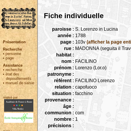
Fiche individuelle
paroisse :
S. Lorenzo in Lucina
année :
1788
page :
103v
(afficher la page ent
Présentation
rue :
MADONNA (seguita il Trav
Recherche
•
personne
habitat :
•
page
nom :
FACILINO
Assistance
prénom :
Lorenzo (Lor.o)
•
recherche
patronyme :
•
état des
dépouillements
référent :
FACILINO Lorenzo
•
manuel de saisie
relation :
capofuoco
situation :
facchino
réalisé par :
provenance :
âge :
communion :
com
nombre :
1
précisions :