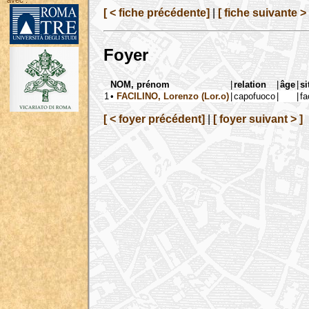
avec :
[ < fiche précédente]
|
[ fiche suivante > 
Foyer
NOM, prénom
|
relation
|
âge
|
si
1
•
FACILINO, Lorenzo (Lor.o)
|
capofuoco
|
|
fa
[ < foyer précédent]
|
[ foyer suivant > ]