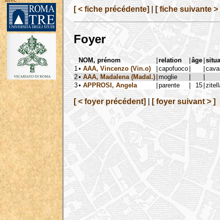
avec :
[ < fiche précédente]
|
[ fiche suivante > 
Foyer
NOM, prénom
|
relation
|
âge
|
situ
1
•
AAA, Vincenzo (Vin.o)
|
capofuoco
|
|
cava
2
•
AAA, Madalena (Madal.)
|
moglie
|
|
3
•
APPROSI, Angela
|
parente
|
15
|
zitel
[ < foyer précédent]
|
[ foyer suivant > ]