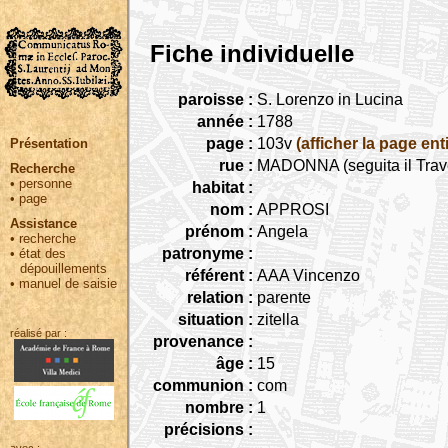
Fiche individuelle
paroisse :
S. Lorenzo in Lucina
année :
1788
page :
103v
(afficher la page ent
Présentation
rue :
MADONNA (seguita il Trav
Recherche
•
personne
habitat :
•
page
nom :
APPROSI
Assistance
prénom :
Angela
•
recherche
patronyme :
•
état des
dépouillements
référent :
AAA Vincenzo
•
manuel de saisie
relation :
parente
situation :
zitella
réalisé par :
provenance :
âge :
15
communion :
com
nombre :
1
précisions :