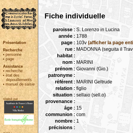
Fiche individuelle
paroisse :
S. Lorenzo in Lucina
année :
1788
page :
103v
(afficher la page ent
Présentation
rue :
MADONNA (seguita il Trav
Recherche
•
personne
habitat :
•
page
nom :
MARINI
Assistance
prénom :
Giovanni (Gio.)
•
recherche
patronyme :
•
état des
dépouillements
référent :
MARINI Geltrude
•
manuel de saisie
relation :
figlio
situation :
sellaio (sell.o)
réalisé par :
provenance :
âge :
15
communion :
com
nombre :
1
précisions :