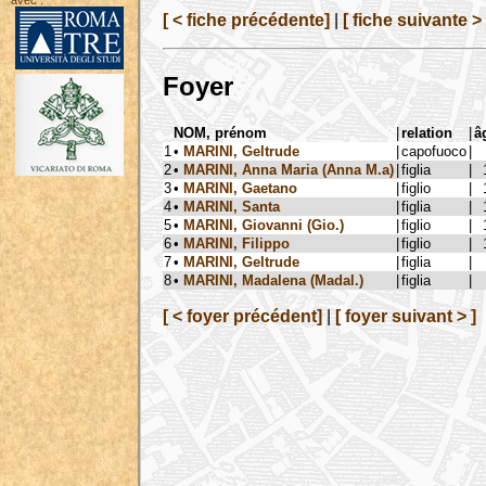
avec :
[ < fiche précédente]
|
[ fiche suivante > 
Foyer
NOM, prénom
|
relation
|
â
1
•
MARINI, Geltrude
|
capofuoco
|
2
•
MARINI, Anna Maria (Anna M.a)
|
figlia
|
3
•
MARINI, Gaetano
|
figlio
|
4
•
MARINI, Santa
|
figlia
|
5
•
MARINI, Giovanni (Gio.)
|
figlio
|
6
•
MARINI, Filippo
|
figlio
|
7
•
MARINI, Geltrude
|
figlia
|
8
•
MARINI, Madalena (Madal.)
|
figlia
|
[ < foyer précédent]
|
[ foyer suivant > ]