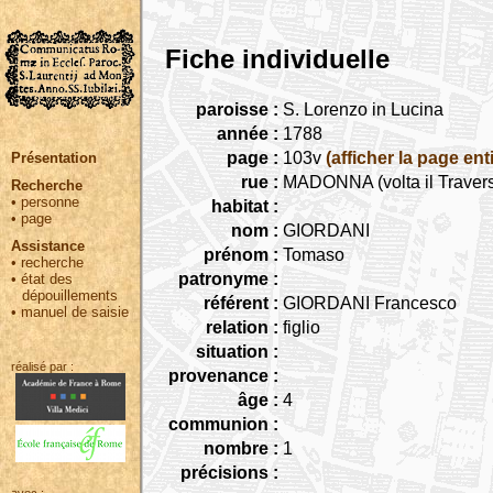
Fiche individuelle
paroisse :
S. Lorenzo in Lucina
année :
1788
page :
103v
(afficher la page ent
Présentation
rue :
MADONNA (volta il Traver
Recherche
•
personne
habitat :
•
page
nom :
GIORDANI
Assistance
prénom :
Tomaso
•
recherche
patronyme :
•
état des
dépouillements
référent :
GIORDANI Francesco
•
manuel de saisie
relation :
figlio
situation :
réalisé par :
provenance :
âge :
4
communion :
nombre :
1
précisions :