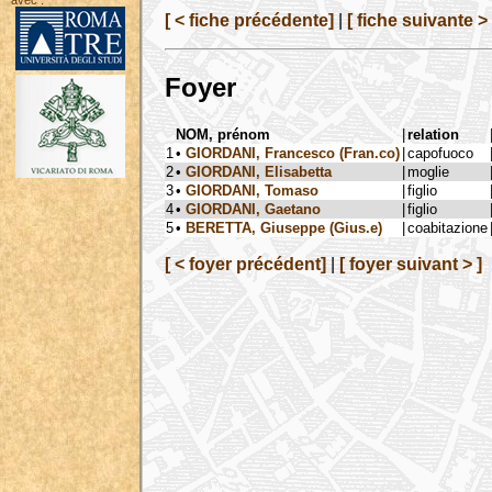
avec :
[ < fiche précédente]
|
[ fiche suivante > 
Foyer
NOM, prénom
|
relation
1
•
GIORDANI, Francesco (Fran.co)
|
capofuoco
2
•
GIORDANI, Elisabetta
|
moglie
3
•
GIORDANI, Tomaso
|
figlio
4
•
GIORDANI, Gaetano
|
figlio
5
•
BERETTA, Giuseppe (Gius.e)
|
coabitazione
[ < foyer précédent]
|
[ foyer suivant > ]