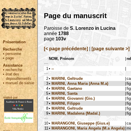
Page du manuscrit
Paroisse de
S. Lorenzo in Lucina
année
1788
page
103v
Présentation
[< page précédente]
|
[page suivante >]
Recherche
•
personne
•
page
NOM, Prénom
|
re
Assistance
1
•
--
|
•
recherche
•
état des
2
•
MARINI, Geltrude
|
ca
dépouillements
•
manuel de saisie
3
•
MARINI, Anna Maria (Anna M.a)
|
fig
4
•
MARINI, Gaetano
|
fig
5
•
MARINI, Santa
|
fig
réalisé par :
6
•
MARINI, Giovanni (Gio.)
|
fig
7
•
MARINI, Filippo
|
fig
8
•
MARINI, Geltrude
|
fig
9
•
MARINI, Madalena (Madal.)
|
fig
10
•
MARANGONI, Giuseppe (Gius.e)
|
ca
11
•
MARANGONI, Maria Angela (M.a Angela)
|
mo