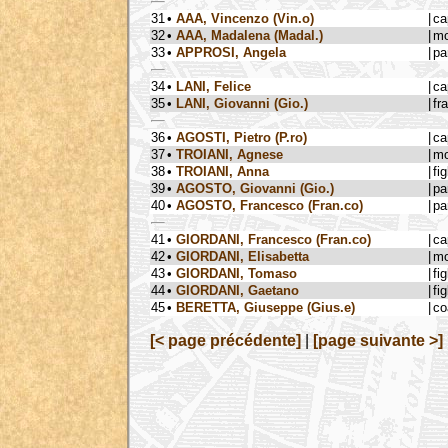
31
•
AAA, Vincenzo (Vin.o)
|
ca
32
•
AAA, Madalena (Madal.)
|
mo
33
•
APPROSI, Angela
|
pa
34
•
LANI, Felice
|
ca
35
•
LANI, Giovanni (Gio.)
|
fra
36
•
AGOSTI, Pietro (P.ro)
|
ca
37
•
TROIANI, Agnese
|
mo
38
•
TROIANI, Anna
|
fig
39
•
AGOSTO, Giovanni (Gio.)
|
pa
40
•
AGOSTO, Francesco (Fran.co)
|
pa
41
•
GIORDANI, Francesco (Fran.co)
|
ca
42
•
GIORDANI, Elisabetta
|
mo
43
•
GIORDANI, Tomaso
|
fig
44
•
GIORDANI, Gaetano
|
fig
45
•
BERETTA, Giuseppe (Gius.e)
|
co
[< page précédente]
|
[page suivante >]