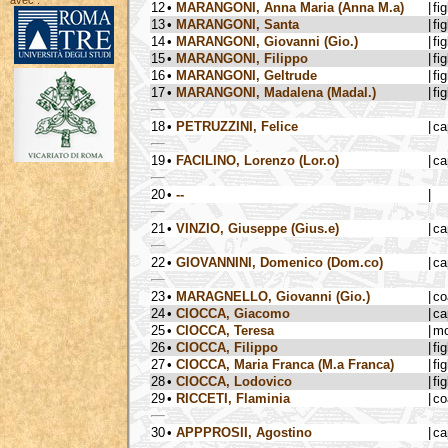
avec :
12
•
MARANGONI, Anna Maria (Anna M.a)
|
fig
13
•
MARANGONI, Santa
|
fig
14
•
MARANGONI, Giovanni (Gio.)
|
fig
15
•
MARANGONI, Filippo
|
fig
16
•
MARANGONI, Geltrude
|
fig
17
•
MARANGONI, Madalena (Madal.)
|
fig
18
•
PETRUZZINI, Felice
|
ca
19
•
FACILINO, Lorenzo (Lor.o)
|
ca
20
•
--
|
21
•
VINZIO, Giuseppe (Gius.e)
|
ca
22
•
GIOVANNINI, Domenico (Dom.co)
|
ca
23
•
MARAGNELLO, Giovanni (Gio.)
|
co
24
•
CIOCCA, Giacomo
|
ca
25
•
CIOCCA, Teresa
|
mo
26
•
CIOCCA, Filippo
|
fig
27
•
CIOCCA, Maria Franca (M.a Franca)
|
fig
28
•
CIOCCA, Lodovico
|
fig
29
•
RICCETI, Flaminia
|
co
30
•
APPPROSII, Agostino
|
ca