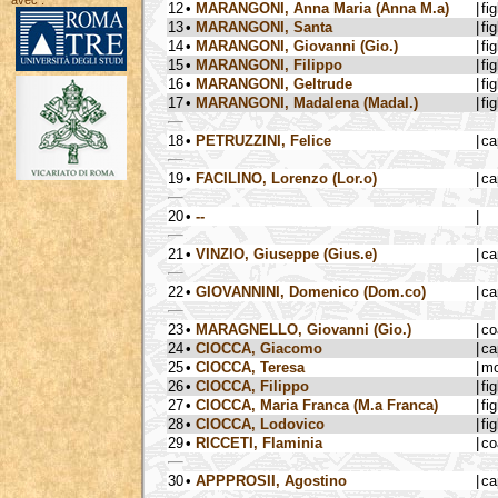
avec :
12
•
MARANGONI, Anna Maria (Anna M.a)
|
fig
13
•
MARANGONI, Santa
|
fig
14
•
MARANGONI, Giovanni (Gio.)
|
fig
15
•
MARANGONI, Filippo
|
fig
16
•
MARANGONI, Geltrude
|
fig
17
•
MARANGONI, Madalena (Madal.)
|
fig
18
•
PETRUZZINI, Felice
|
ca
19
•
FACILINO, Lorenzo (Lor.o)
|
ca
20
•
--
|
21
•
VINZIO, Giuseppe (Gius.e)
|
ca
22
•
GIOVANNINI, Domenico (Dom.co)
|
ca
23
•
MARAGNELLO, Giovanni (Gio.)
|
co
24
•
CIOCCA, Giacomo
|
ca
25
•
CIOCCA, Teresa
|
mo
26
•
CIOCCA, Filippo
|
fig
27
•
CIOCCA, Maria Franca (M.a Franca)
|
fig
28
•
CIOCCA, Lodovico
|
fig
29
•
RICCETI, Flaminia
|
co
30
•
APPPROSII, Agostino
|
ca