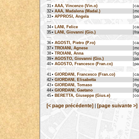
31
•
AAA, Vincenzo (Vin.o)
|
ca
32
•
AAA, Madalena (Madal.)
|
mo
33
•
APPROSI, Angela
|
pa
34
•
LANI, Felice
|
ca
35
•
LANI, Giovanni (Gio.)
|
fra
36
•
AGOSTI, Pietro (P.ro)
|
ca
37
•
TROIANI, Agnese
|
mo
38
•
TROIANI, Anna
|
fig
39
•
AGOSTO, Giovanni (Gio.)
|
pa
40
•
AGOSTO, Francesco (Fran.co)
|
pa
41
•
GIORDANI, Francesco (Fran.co)
|
ca
42
•
GIORDANI, Elisabetta
|
mo
43
•
GIORDANI, Tomaso
|
fig
44
•
GIORDANI, Gaetano
|
fig
45
•
BERETTA, Giuseppe (Gius.e)
|
co
[< page précédente]
|
[page suivante >]