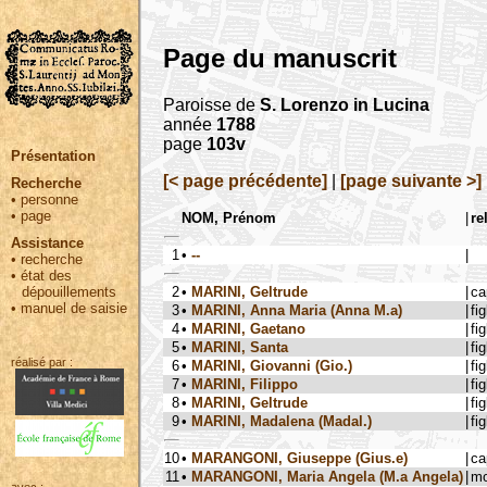
Page du manuscrit
Paroisse de
S. Lorenzo in Lucina
année
1788
page
103v
Présentation
[< page précédente]
|
[page suivante >]
Recherche
•
personne
•
page
NOM, Prénom
|
re
Assistance
1
•
--
|
•
recherche
•
état des
2
•
MARINI, Geltrude
|
ca
dépouillements
•
manuel de saisie
3
•
MARINI, Anna Maria (Anna M.a)
|
fig
4
•
MARINI, Gaetano
|
fig
5
•
MARINI, Santa
|
fig
réalisé par :
6
•
MARINI, Giovanni (Gio.)
|
fig
7
•
MARINI, Filippo
|
fig
8
•
MARINI, Geltrude
|
fig
9
•
MARINI, Madalena (Madal.)
|
fig
10
•
MARANGONI, Giuseppe (Gius.e)
|
ca
11
•
MARANGONI, Maria Angela (M.a Angela)
|
mo