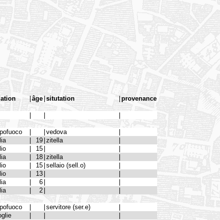
lation
|
âge
|
situtation
|
provenance
|
|
|
pofuoco
|
|
vedova
|
lia
|
19
|
zitella
|
lio
|
15
|
|
lia
|
18
|
zitella
|
lio
|
15
|
sellaio (sell.o)
|
lio
|
13
|
|
lia
|
6
|
|
lia
|
2
|
|
pofuoco
|
|
servitore (ser.e)
|
glie
|
|
|