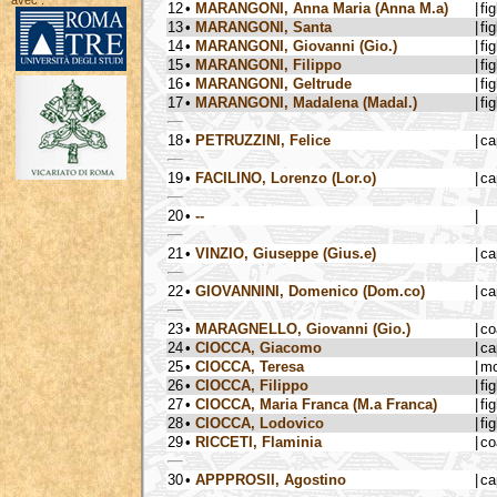
avec :
12
•
MARANGONI, Anna Maria (Anna M.a)
|
fig
13
•
MARANGONI, Santa
|
fig
14
•
MARANGONI, Giovanni (Gio.)
|
fig
15
•
MARANGONI, Filippo
|
fig
16
•
MARANGONI, Geltrude
|
fig
17
•
MARANGONI, Madalena (Madal.)
|
fig
18
•
PETRUZZINI, Felice
|
ca
19
•
FACILINO, Lorenzo (Lor.o)
|
ca
20
•
--
|
21
•
VINZIO, Giuseppe (Gius.e)
|
ca
22
•
GIOVANNINI, Domenico (Dom.co)
|
ca
23
•
MARAGNELLO, Giovanni (Gio.)
|
co
24
•
CIOCCA, Giacomo
|
ca
25
•
CIOCCA, Teresa
|
mo
26
•
CIOCCA, Filippo
|
fig
27
•
CIOCCA, Maria Franca (M.a Franca)
|
fig
28
•
CIOCCA, Lodovico
|
fig
29
•
RICCETI, Flaminia
|
co
30
•
APPPROSII, Agostino
|
ca