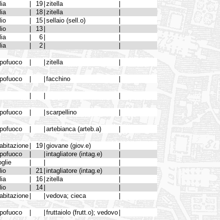
lia
|
19
|
zitella
|
lia
|
18
|
zitella
|
lio
|
15
|
sellaio (sell.o)
|
lio
|
13
|
|
lia
|
6
|
|
lia
|
2
|
|
pofuoco
|
|
zitella
|
pofuoco
|
|
facchino
|
|
|
|
pofuoco
|
|
scarpellino
|
pofuoco
|
|
artebianca (arteb.a)
|
abitazione
|
19
|
giovane (giov.e)
|
pofuoco
|
|
intagliatore (intag.e)
|
glie
|
|
|
lio
|
21
|
intagliatore (intag.e)
|
lia
|
16
|
zitella
|
lio
|
14
|
|
abitazione
|
|
vedova; cieca
|
pofuoco
|
|
fruttaiolo (frutt.o); vedovo
|