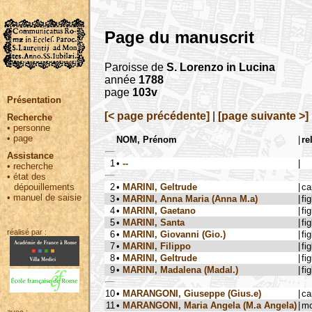
Page du manuscrit
Paroisse de
S. Lorenzo in Lucina
année
1788
page
103v
Présentation
[< page précédente]
|
[page suivante >]
Recherche
•
personne
•
page
NOM, Prénom
|
re
Assistance
1
•
--
|
•
recherche
•
état des
2
•
MARINI, Geltrude
|
ca
dépouillements
•
manuel de saisie
3
•
MARINI, Anna Maria (Anna M.a)
|
fig
4
•
MARINI, Gaetano
|
fig
5
•
MARINI, Santa
|
fig
réalisé par :
6
•
MARINI, Giovanni (Gio.)
|
fig
7
•
MARINI, Filippo
|
fig
8
•
MARINI, Geltrude
|
fig
9
•
MARINI, Madalena (Madal.)
|
fig
10
•
MARANGONI, Giuseppe (Gius.e)
|
ca
11
•
MARANGONI, Maria Angela (M.a Angela)
|
mo