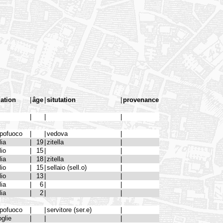
lation
|
âge
|
situtation
|
provenance
|
|
|
pofuoco
|
|
vedova
|
lia
|
19
|
zitella
|
lio
|
15
|
|
lia
|
18
|
zitella
|
lio
|
15
|
sellaio (sell.o)
|
lio
|
13
|
|
lia
|
6
|
|
lia
|
2
|
|
pofuoco
|
|
servitore (ser.e)
|
glie
|
|
|