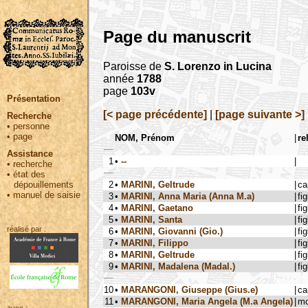
Page du manuscrit
Paroisse de
S. Lorenzo in Lucina
année
1788
page
103v
Présentation
[< page précédente]
|
[page suivante >]
Recherche
•
personne
•
page
NOM, Prénom
|
re
Assistance
1
•
--
|
•
recherche
•
état des
2
•
MARINI, Geltrude
|
ca
dépouillements
•
manuel de saisie
3
•
MARINI, Anna Maria (Anna M.a)
|
fig
4
•
MARINI, Gaetano
|
fig
5
•
MARINI, Santa
|
fig
réalisé par :
6
•
MARINI, Giovanni (Gio.)
|
fig
7
•
MARINI, Filippo
|
fig
8
•
MARINI, Geltrude
|
fig
9
•
MARINI, Madalena (Madal.)
|
fig
10
•
MARANGONI, Giuseppe (Gius.e)
|
ca
11
•
MARANGONI, Maria Angela (M.a Angela)
|
mo