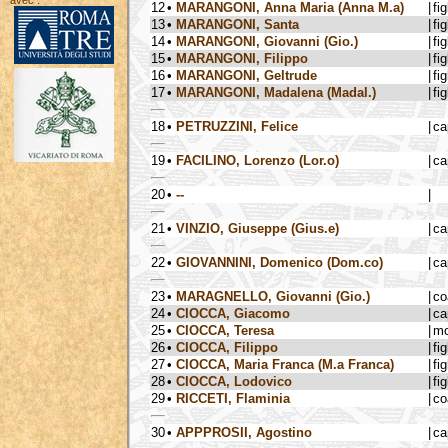
avec :
12
•
MARANGONI, Anna Maria (Anna M.a)
|
fig
13
•
MARANGONI, Santa
|
fig
14
•
MARANGONI, Giovanni (Gio.)
|
fig
15
•
MARANGONI, Filippo
|
fig
16
•
MARANGONI, Geltrude
|
fig
17
•
MARANGONI, Madalena (Madal.)
|
fig
18
•
PETRUZZINI, Felice
|
ca
19
•
FACILINO, Lorenzo (Lor.o)
|
ca
20
•
--
|
21
•
VINZIO, Giuseppe (Gius.e)
|
ca
22
•
GIOVANNINI, Domenico (Dom.co)
|
ca
23
•
MARAGNELLO, Giovanni (Gio.)
|
co
24
•
CIOCCA, Giacomo
|
ca
25
•
CIOCCA, Teresa
|
mo
26
•
CIOCCA, Filippo
|
fig
27
•
CIOCCA, Maria Franca (M.a Franca)
|
fig
28
•
CIOCCA, Lodovico
|
fig
29
•
RICCETI, Flaminia
|
co
30
•
APPPROSII, Agostino
|
ca