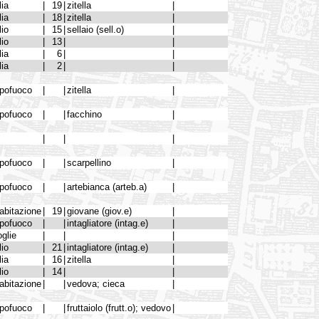
lia
|
19
|
zitella
|
lia
|
18
|
zitella
|
lio
|
15
|
sellaio (sell.o)
|
lio
|
13
|
|
lia
|
6
|
|
lia
|
2
|
|
pofuoco
|
|
zitella
|
pofuoco
|
|
facchino
|
|
|
|
pofuoco
|
|
scarpellino
|
pofuoco
|
|
artebianca (arteb.a)
|
abitazione
|
19
|
giovane (giov.e)
|
pofuoco
|
|
intagliatore (intag.e)
|
glie
|
|
|
lio
|
21
|
intagliatore (intag.e)
|
lia
|
16
|
zitella
|
lio
|
14
|
|
abitazione
|
|
vedova; cieca
|
pofuoco
|
|
fruttaiolo (frutt.o); vedovo
|