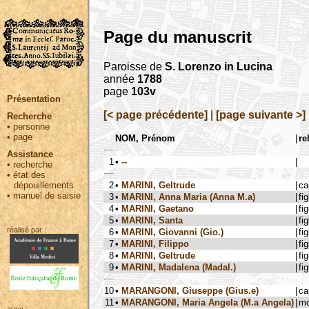
Page du manuscrit
Paroisse de
S. Lorenzo in Lucina
année
1788
page
103v
Présentation
[< page précédente]
|
[page suivante >]
Recherche
•
personne
•
page
NOM, Prénom
|
re
Assistance
1
•
--
|
•
recherche
•
état des
2
•
MARINI, Geltrude
|
ca
dépouillements
•
manuel de saisie
3
•
MARINI, Anna Maria (Anna M.a)
|
fig
4
•
MARINI, Gaetano
|
fig
5
•
MARINI, Santa
|
fig
réalisé par :
6
•
MARINI, Giovanni (Gio.)
|
fig
7
•
MARINI, Filippo
|
fig
8
•
MARINI, Geltrude
|
fig
9
•
MARINI, Madalena (Madal.)
|
fig
10
•
MARANGONI, Giuseppe (Gius.e)
|
ca
11
•
MARANGONI, Maria Angela (M.a Angela)
|
mo