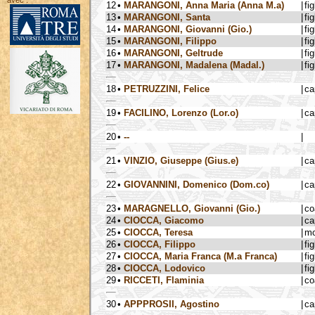
avec :
12
•
MARANGONI, Anna Maria (Anna M.a)
|
fig
13
•
MARANGONI, Santa
|
fig
14
•
MARANGONI, Giovanni (Gio.)
|
fig
15
•
MARANGONI, Filippo
|
fig
16
•
MARANGONI, Geltrude
|
fig
17
•
MARANGONI, Madalena (Madal.)
|
fig
18
•
PETRUZZINI, Felice
|
ca
19
•
FACILINO, Lorenzo (Lor.o)
|
ca
20
•
--
|
21
•
VINZIO, Giuseppe (Gius.e)
|
ca
22
•
GIOVANNINI, Domenico (Dom.co)
|
ca
23
•
MARAGNELLO, Giovanni (Gio.)
|
co
24
•
CIOCCA, Giacomo
|
ca
25
•
CIOCCA, Teresa
|
mo
26
•
CIOCCA, Filippo
|
fig
27
•
CIOCCA, Maria Franca (M.a Franca)
|
fig
28
•
CIOCCA, Lodovico
|
fig
29
•
RICCETI, Flaminia
|
co
30
•
APPPROSII, Agostino
|
ca