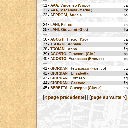
31
•
AAA, Vincenzo (Vin.o)
|
ca
32
•
AAA, Madalena (Madal.)
|
mo
33
•
APPROSI, Angela
|
pa
34
•
LANI, Felice
|
ca
35
•
LANI, Giovanni (Gio.)
|
fra
36
•
AGOSTI, Pietro (P.ro)
|
ca
37
•
TROIANI, Agnese
|
mo
38
•
TROIANI, Anna
|
fig
39
•
AGOSTO, Giovanni (Gio.)
|
pa
40
•
AGOSTO, Francesco (Fran.co)
|
pa
41
•
GIORDANI, Francesco (Fran.co)
|
ca
42
•
GIORDANI, Elisabetta
|
mo
43
•
GIORDANI, Tomaso
|
fig
44
•
GIORDANI, Gaetano
|
fig
45
•
BERETTA, Giuseppe (Gius.e)
|
co
[< page précédente]
|
[page suivante >]