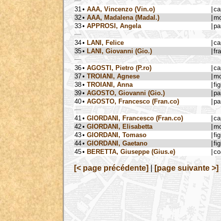
31
•
AAA, Vincenzo (Vin.o)
|
ca
32
•
AAA, Madalena (Madal.)
|
mo
33
•
APPROSI, Angela
|
pa
34
•
LANI, Felice
|
ca
35
•
LANI, Giovanni (Gio.)
|
fra
36
•
AGOSTI, Pietro (P.ro)
|
ca
37
•
TROIANI, Agnese
|
mo
38
•
TROIANI, Anna
|
fig
39
•
AGOSTO, Giovanni (Gio.)
|
pa
40
•
AGOSTO, Francesco (Fran.co)
|
pa
41
•
GIORDANI, Francesco (Fran.co)
|
ca
42
•
GIORDANI, Elisabetta
|
mo
43
•
GIORDANI, Tomaso
|
fig
44
•
GIORDANI, Gaetano
|
fig
45
•
BERETTA, Giuseppe (Gius.e)
|
co
[< page précédente]
|
[page suivante >]