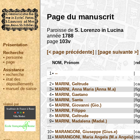
Page du manuscrit
Paroisse de
S. Lorenzo in Lucina
année
1788
page
103v
Présentation
[< page précédente]
|
[page suivante >]
Recherche
•
personne
•
page
NOM, Prénom
|
re
Assistance
1
•
--
|
•
recherche
•
état des
2
•
MARINI, Geltrude
|
ca
dépouillements
•
manuel de saisie
3
•
MARINI, Anna Maria (Anna M.a)
|
fig
4
•
MARINI, Gaetano
|
fig
5
•
MARINI, Santa
|
fig
réalisé par :
6
•
MARINI, Giovanni (Gio.)
|
fig
7
•
MARINI, Filippo
|
fig
8
•
MARINI, Geltrude
|
fig
9
•
MARINI, Madalena (Madal.)
|
fig
10
•
MARANGONI, Giuseppe (Gius.e)
|
ca
11
•
MARANGONI, Maria Angela (M.a Angela)
|
mo