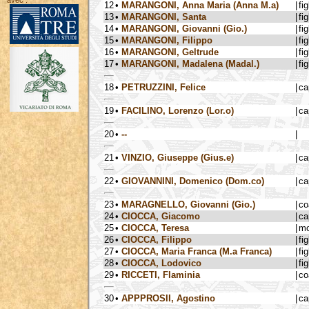
avec :
12
•
MARANGONI, Anna Maria (Anna M.a)
|
fig
13
•
MARANGONI, Santa
|
fig
14
•
MARANGONI, Giovanni (Gio.)
|
fig
15
•
MARANGONI, Filippo
|
fig
16
•
MARANGONI, Geltrude
|
fig
17
•
MARANGONI, Madalena (Madal.)
|
fig
18
•
PETRUZZINI, Felice
|
ca
19
•
FACILINO, Lorenzo (Lor.o)
|
ca
20
•
--
|
21
•
VINZIO, Giuseppe (Gius.e)
|
ca
22
•
GIOVANNINI, Domenico (Dom.co)
|
ca
23
•
MARAGNELLO, Giovanni (Gio.)
|
co
24
•
CIOCCA, Giacomo
|
ca
25
•
CIOCCA, Teresa
|
mo
26
•
CIOCCA, Filippo
|
fig
27
•
CIOCCA, Maria Franca (M.a Franca)
|
fig
28
•
CIOCCA, Lodovico
|
fig
29
•
RICCETI, Flaminia
|
co
30
•
APPPROSII, Agostino
|
ca