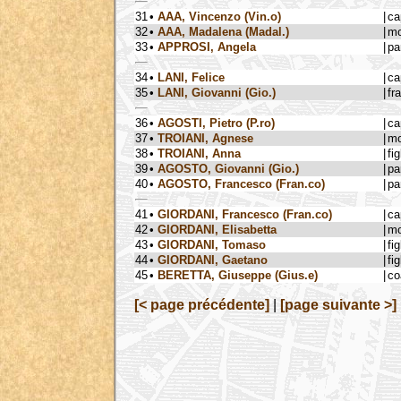
31
•
AAA, Vincenzo (Vin.o)
|
ca
32
•
AAA, Madalena (Madal.)
|
mo
33
•
APPROSI, Angela
|
pa
34
•
LANI, Felice
|
ca
35
•
LANI, Giovanni (Gio.)
|
fra
36
•
AGOSTI, Pietro (P.ro)
|
ca
37
•
TROIANI, Agnese
|
mo
38
•
TROIANI, Anna
|
fig
39
•
AGOSTO, Giovanni (Gio.)
|
pa
40
•
AGOSTO, Francesco (Fran.co)
|
pa
41
•
GIORDANI, Francesco (Fran.co)
|
ca
42
•
GIORDANI, Elisabetta
|
mo
43
•
GIORDANI, Tomaso
|
fig
44
•
GIORDANI, Gaetano
|
fig
45
•
BERETTA, Giuseppe (Gius.e)
|
co
[< page précédente]
|
[page suivante >]