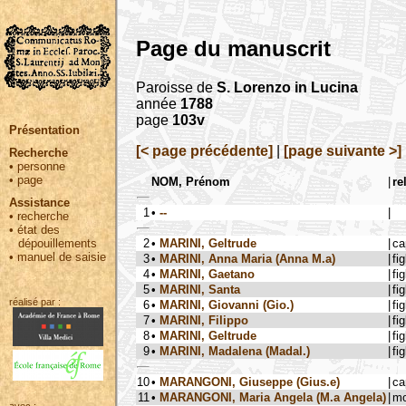
Page du manuscrit
Paroisse de
S. Lorenzo in Lucina
année
1788
page
103v
Présentation
[< page précédente]
|
[page suivante >]
Recherche
•
personne
•
page
NOM, Prénom
|
re
Assistance
1
•
--
|
•
recherche
•
état des
2
•
MARINI, Geltrude
|
ca
dépouillements
•
manuel de saisie
3
•
MARINI, Anna Maria (Anna M.a)
|
fig
4
•
MARINI, Gaetano
|
fig
5
•
MARINI, Santa
|
fig
réalisé par :
6
•
MARINI, Giovanni (Gio.)
|
fig
7
•
MARINI, Filippo
|
fig
8
•
MARINI, Geltrude
|
fig
9
•
MARINI, Madalena (Madal.)
|
fig
10
•
MARANGONI, Giuseppe (Gius.e)
|
ca
11
•
MARANGONI, Maria Angela (M.a Angela)
|
mo