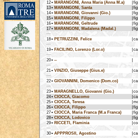
avec :
12
•
MARANGONI, Anna Maria (Anna M.a)
|
fig
13
•
MARANGONI, Santa
|
fig
14
•
MARANGONI, Giovanni (Gio.)
|
fig
15
•
MARANGONI, Filippo
|
fig
16
•
MARANGONI, Geltrude
|
fig
17
•
MARANGONI, Madalena (Madal.)
|
fig
18
•
PETRUZZINI, Felice
|
ca
19
•
FACILINO, Lorenzo (Lor.o)
|
ca
20
•
--
|
21
•
VINZIO, Giuseppe (Gius.e)
|
ca
22
•
GIOVANNINI, Domenico (Dom.co)
|
ca
23
•
MARAGNELLO, Giovanni (Gio.)
|
co
24
•
CIOCCA, Giacomo
|
ca
25
•
CIOCCA, Teresa
|
mo
26
•
CIOCCA, Filippo
|
fig
27
•
CIOCCA, Maria Franca (M.a Franca)
|
fig
28
•
CIOCCA, Lodovico
|
fig
29
•
RICCETI, Flaminia
|
co
30
•
APPPROSII, Agostino
|
ca