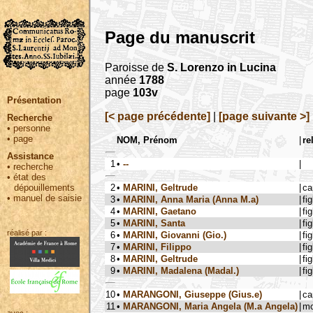
Page du manuscrit
Paroisse de
S. Lorenzo in Lucina
année
1788
page
103v
Présentation
[< page précédente]
|
[page suivante >]
Recherche
•
personne
•
page
NOM, Prénom
|
re
Assistance
1
•
--
|
•
recherche
•
état des
2
•
MARINI, Geltrude
|
ca
dépouillements
•
manuel de saisie
3
•
MARINI, Anna Maria (Anna M.a)
|
fig
4
•
MARINI, Gaetano
|
fig
5
•
MARINI, Santa
|
fig
réalisé par :
6
•
MARINI, Giovanni (Gio.)
|
fig
7
•
MARINI, Filippo
|
fig
8
•
MARINI, Geltrude
|
fig
9
•
MARINI, Madalena (Madal.)
|
fig
10
•
MARANGONI, Giuseppe (Gius.e)
|
ca
11
•
MARANGONI, Maria Angela (M.a Angela)
|
mo