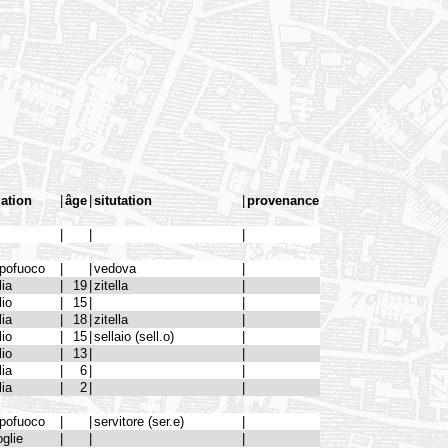
lation
|
âge
|
situtation
|
provenance
|
|
|
pofuoco
|
|
vedova
|
lia
|
19
|
zitella
|
lio
|
15
|
|
lia
|
18
|
zitella
|
lio
|
15
|
sellaio (sell.o)
|
lio
|
13
|
|
lia
|
6
|
|
lia
|
2
|
|
pofuoco
|
|
servitore (ser.e)
|
glie
|
|
|