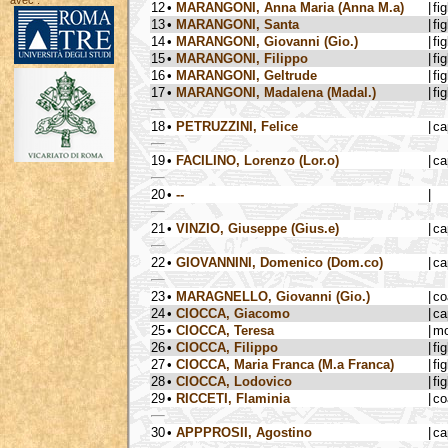
avec :
12
•
MARANGONI, Anna Maria (Anna M.a)
|
fig
13
•
MARANGONI, Santa
|
fig
14
•
MARANGONI, Giovanni (Gio.)
|
fig
15
•
MARANGONI, Filippo
|
fig
16
•
MARANGONI, Geltrude
|
fig
17
•
MARANGONI, Madalena (Madal.)
|
fig
18
•
PETRUZZINI, Felice
|
ca
19
•
FACILINO, Lorenzo (Lor.o)
|
ca
20
•
--
|
21
•
VINZIO, Giuseppe (Gius.e)
|
ca
22
•
GIOVANNINI, Domenico (Dom.co)
|
ca
23
•
MARAGNELLO, Giovanni (Gio.)
|
co
24
•
CIOCCA, Giacomo
|
ca
25
•
CIOCCA, Teresa
|
mo
26
•
CIOCCA, Filippo
|
fig
27
•
CIOCCA, Maria Franca (M.a Franca)
|
fig
28
•
CIOCCA, Lodovico
|
fig
29
•
RICCETI, Flaminia
|
co
30
•
APPPROSII, Agostino
|
ca