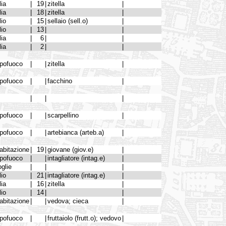
lia
|
19
|
zitella
|
lia
|
18
|
zitella
|
lio
|
15
|
sellaio (sell.o)
|
lio
|
13
|
|
lia
|
6
|
|
lia
|
2
|
|
pofuoco
|
|
zitella
|
pofuoco
|
|
facchino
|
|
|
|
pofuoco
|
|
scarpellino
|
pofuoco
|
|
artebianca (arteb.a)
|
abitazione
|
19
|
giovane (giov.e)
|
pofuoco
|
|
intagliatore (intag.e)
|
glie
|
|
|
lio
|
21
|
intagliatore (intag.e)
|
lia
|
16
|
zitella
|
lio
|
14
|
|
abitazione
|
|
vedova; cieca
|
pofuoco
|
|
fruttaiolo (frutt.o); vedovo
|