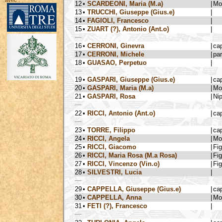
avec :
12
•
SCARDEONI, Maria (M.a)
|
Mo
13
•
TRUCCHI, Giuseppe (Gius.e)
|
14
•
FAGIOLI, Francesco
|
15
•
ZUART (?), Antonio (Ant.o)
|
16
•
CERRONI, Ginevra
|
ca
17
•
CERRONI, Michele
|
par
18
•
GUASAO, Perpetuo
|
19
•
GASPARI, Giuseppe (Gius.e)
|
ca
20
•
GASPARI, Maria (M.a)
|
Mo
21
•
GASPARI, Rosa
|
Ni
22
•
RICCI, Antonio (Ant.o)
|
ca
23
•
TORRE, Filippo
|
ca
24
•
RICCI, Angela
|
Mo
25
•
RICCI, Giacomo
|
Fig
26
•
RICCI, Maria Rosa (M.a Rosa)
|
Fig
27
•
RICCI, Vincenzo (Vin.o)
|
Fig
28
•
SILVESTRI, Lucia
|
29
•
CAPPELLA, Giuseppe (Gius.e)
|
ca
30
•
CAPPELLA, Anna
|
Mo
31
•
FETI (?), Francesco
|