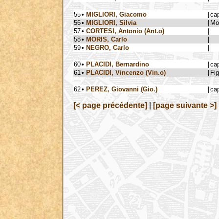
55
•
MIGLIORI, Giacomo
|
ca
56
•
MIGLIORI, Silvia
|
Mo
57
•
CORTESI, Antonio (Ant.o)
|
58
•
MORIS, Carlo
|
59
•
NEGRO, Carlo
|
60
•
PLACIDI, Bernardino
|
ca
61
•
PLACIDI, Vincenzo (Vin.o)
|
Fig
62
•
PEREZ, Giovanni (Gio.)
|
ca
[< page précédente]
|
[page suivante >]