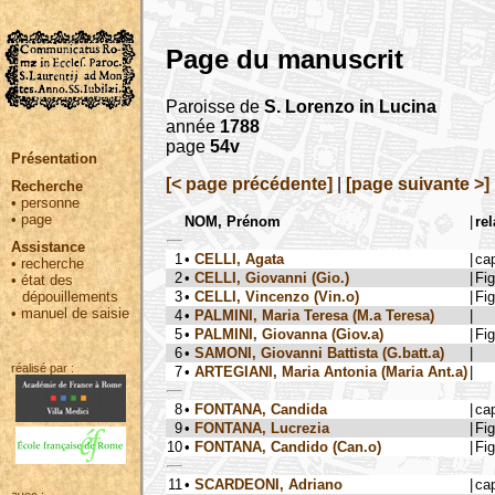
Page du manuscrit
Paroisse de
S. Lorenzo in Lucina
année
1788
page
54v
Présentation
[< page précédente]
|
[page suivante >]
Recherche
•
personne
•
page
NOM, Prénom
|
rel
Assistance
1
•
CELLI, Agata
|
ca
•
recherche
2
•
CELLI, Giovanni (Gio.)
|
Fig
•
état des
3
•
CELLI, Vincenzo (Vin.o)
|
Fig
dépouillements
•
manuel de saisie
4
•
PALMINI, Maria Teresa (M.a Teresa)
|
5
•
PALMINI, Giovanna (Giov.a)
|
Fig
6
•
SAMONI, Giovanni Battista (G.batt.a)
|
réalisé par :
7
•
ARTEGIANI, Maria Antonia (Maria Ant.a)
|
8
•
FONTANA, Candida
|
ca
9
•
FONTANA, Lucrezia
|
Fig
10
•
FONTANA, Candido (Can.o)
|
Fig
11
•
SCARDEONI, Adriano
|
ca