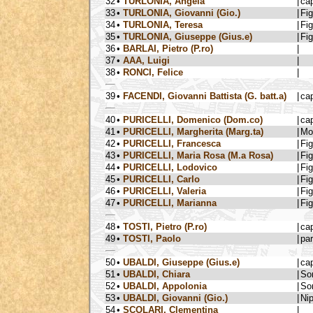
32
•
TURLONIA, Angela
|
ca
33
•
TURLONIA, Giovanni (Gio.)
|
Fig
34
•
TURLONIA, Teresa
|
Fig
35
•
TURLONIA, Giuseppe (Gius.e)
|
Fig
36
•
BARLAI, Pietro (P.ro)
|
37
•
AAA, Luigi
|
38
•
RONCI, Felice
|
39
•
FACENDI, Giovanni Battista (G. batt.a)
|
ca
40
•
PURICELLI, Domenico (Dom.co)
|
ca
41
•
PURICELLI, Margherita (Marg.ta)
|
Mo
42
•
PURICELLI, Francesca
|
Fig
43
•
PURICELLI, Maria Rosa (M.a Rosa)
|
Fig
44
•
PURICELLI, Lodovico
|
Fig
45
•
PURICELLI, Carlo
|
Fig
46
•
PURICELLI, Valeria
|
Fig
47
•
PURICELLI, Marianna
|
Fig
48
•
TOSTI, Pietro (P.ro)
|
ca
49
•
TOSTI, Paolo
|
par
50
•
UBALDI, Giuseppe (Gius.e)
|
ca
51
•
UBALDI, Chiara
|
Sor
52
•
UBALDI, Appolonia
|
Sor
53
•
UBALDI, Giovanni (Gio.)
|
Ni
54
•
SCOLARI, Clementina
|