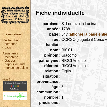
Fiche individuelle
paroisse :
S. Lorenzo in Lucina
année :
1788
page :
54v
(afficher la page entiè
Présentation
rue :
CORSO (seguita il Corso v
Recherche
•
personne
habitat :
•
page
nom :
RICCI
Assistance
prénom :
Giacomo
•
recherche
patronyme :
RICCI Antonio
•
état des
dépouillements
référent :
RICCI Antonio
•
manuel de saisie
relation :
Figlio
situation :
réalisé par :
provenance :
âge :
8
communion :
nombre :
1
précisions :