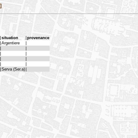
]
|
situation
|
provenance
|
Argentiere
|
|
|
|
|
|
|
|
|
|
Serva (Ser.a)
|