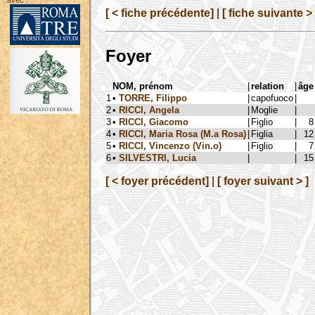
avec :
[ < fiche précédente]
|
[ fiche suivante > 
Foyer
NOM, prénom
|
relation
|
âge
1
•
TORRE, Filippo
|
capofuoco
|
2
•
RICCI, Angela
|
Moglie
|
3
•
RICCI, Giacomo
|
Figlio
|
8
4
•
RICCI, Maria Rosa (M.a Rosa)
|
Figlia
|
12
5
•
RICCI, Vincenzo (Vin.o)
|
Figlio
|
7
6
•
SILVESTRI, Lucia
|
|
15
[ < foyer précédent]
|
[ foyer suivant > ]