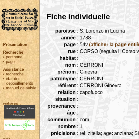
Fiche individuelle
paroisse :
S. Lorenzo in Lucina
année :
1788
page :
54v
(afficher la page entiè
Présentation
rue :
CORSO (seguita il Corso v
Recherche
•
personne
habitat :
•
page
nom :
CERRONI
Assistance
prénom :
Ginevra
•
recherche
patronyme :
CERRONI
•
état des
dépouillements
référent :
CERRONI Ginevra
•
manuel de saisie
relation :
capofuoco
situation :
réalisé par :
provenance :
âge :
communion :
com
nombre :
1
précisions :
rel: zitella; age: anziana; 