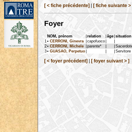
avec :
[ < fiche précédente]
|
[ fiche suivante > 
Foyer
NOM, prénom
|
relation
|
âge
|
situation
1
•
CERRONI, Ginevra
|
capofuoco
|
|
2
•
CERRONI, Michele
|
parente*
|
|
Sacerdote
3
•
GUASAO, Perpetuo
|
|
|
Servitore 
[ < foyer précédent]
|
[ foyer suivant > ]