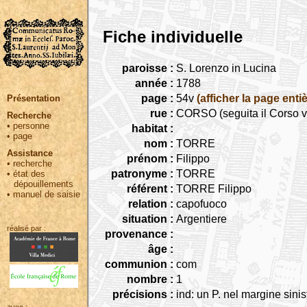
Fiche individuelle
paroisse :
S. Lorenzo in Lucina
année :
1788
page :
54v
(afficher la page entiè
Présentation
rue :
CORSO (seguita il Corso v
Recherche
•
personne
habitat :
•
page
nom :
TORRE
Assistance
prénom :
Filippo
•
recherche
patronyme :
TORRE
•
état des
dépouillements
référent :
TORRE Filippo
•
manuel de saisie
relation :
capofuoco
situation :
Argentiere
réalisé par :
provenance :
âge :
communion :
com
nombre :
1
précisions :
ind: un P. nel margine sinist