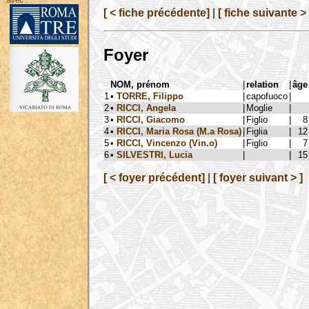
avec :
[ < fiche précédente]
|
[ fiche suivante > 
Foyer
NOM, prénom
|
relation
|
âge
1
•
TORRE, Filippo
|
capofuoco
|
2
•
RICCI, Angela
|
Moglie
|
3
•
RICCI, Giacomo
|
Figlio
|
8
4
•
RICCI, Maria Rosa (M.a Rosa)
|
Figlia
|
12
5
•
RICCI, Vincenzo (Vin.o)
|
Figlio
|
7
6
•
SILVESTRI, Lucia
|
|
15
[ < foyer précédent]
|
[ foyer suivant > ]