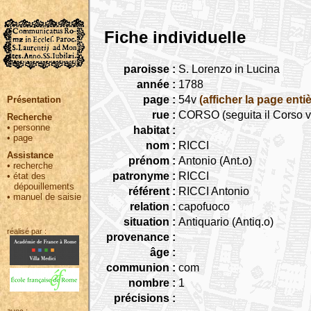
Fiche individuelle
paroisse :
S. Lorenzo in Lucina
année :
1788
page :
54v
(afficher la page entiè
Présentation
rue :
CORSO (seguita il Corso v
Recherche
•
personne
habitat :
•
page
nom :
RICCI
Assistance
prénom :
Antonio (Ant.o)
•
recherche
patronyme :
RICCI
•
état des
dépouillements
référent :
RICCI Antonio
•
manuel de saisie
relation :
capofuoco
situation :
Antiquario (Antiq.o)
réalisé par :
provenance :
âge :
communion :
com
nombre :
1
précisions :