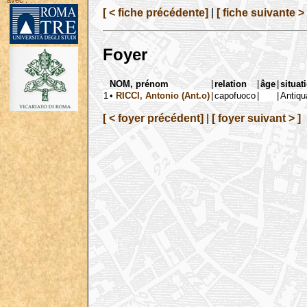
avec :
[ < fiche précédente]
|
[ fiche suivante > 
Foyer
NOM, prénom
|
relation
|
âge
|
situat
1
•
RICCI, Antonio (Ant.o)
|
capofuoco
|
|
Antiqua
[ < foyer précédent]
|
[ foyer suivant > ]