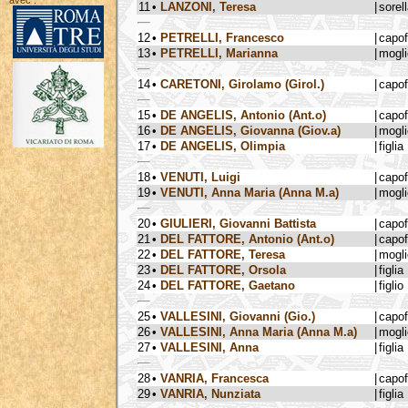
avec :
11
•
LANZONI, Teresa
|
sorel
12
•
PETRELLI, Francesco
|
capo
13
•
PETRELLI, Marianna
|
mogli
14
•
CARETONI, Girolamo (Girol.)
|
capo
15
•
DE ANGELIS, Antonio (Ant.o)
|
capo
16
•
DE ANGELIS, Giovanna (Giov.a)
|
mogli
17
•
DE ANGELIS, Olimpia
|
figlia
18
•
VENUTI, Luigi
|
capo
19
•
VENUTI, Anna Maria (Anna M.a)
|
mogli
20
•
GIULIERI, Giovanni Battista
|
capo
21
•
DEL FATTORE, Antonio (Ant.o)
|
capo
22
•
DEL FATTORE, Teresa
|
mogli
23
•
DEL FATTORE, Orsola
|
figlia
24
•
DEL FATTORE, Gaetano
|
figlio
25
•
VALLESINI, Giovanni (Gio.)
|
capo
26
•
VALLESINI, Anna Maria (Anna M.a)
|
mogli
27
•
VALLESINI, Anna
|
figlia
28
•
VANRIA, Francesca
|
capo
29
•
VANRIA, Nunziata
|
figlia