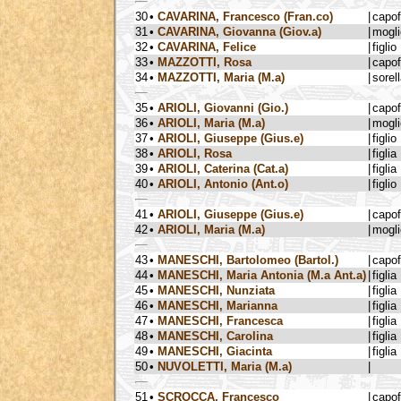
30
•
CAVARINA, Francesco (Fran.co)
|
capo
31
•
CAVARINA, Giovanna (Giov.a)
|
mogli
32
•
CAVARINA, Felice
|
figlio
33
•
MAZZOTTI, Rosa
|
capo
34
•
MAZZOTTI, Maria (M.a)
|
sorel
35
•
ARIOLI, Giovanni (Gio.)
|
capo
36
•
ARIOLI, Maria (M.a)
|
mogli
37
•
ARIOLI, Giuseppe (Gius.e)
|
figlio
38
•
ARIOLI, Rosa
|
figlia
39
•
ARIOLI, Caterina (Cat.a)
|
figlia
40
•
ARIOLI, Antonio (Ant.o)
|
figlio
41
•
ARIOLI, Giuseppe (Gius.e)
|
capo
42
•
ARIOLI, Maria (M.a)
|
mogli
43
•
MANESCHI, Bartolomeo (Bartol.)
|
capo
44
•
MANESCHI, Maria Antonia (M.a Ant.a)
|
figlia
45
•
MANESCHI, Nunziata
|
figlia
46
•
MANESCHI, Marianna
|
figlia
47
•
MANESCHI, Francesca
|
figlia
48
•
MANESCHI, Carolina
|
figlia
49
•
MANESCHI, Giacinta
|
figlia
50
•
NUVOLETTI, Maria (M.a)
|
51
•
SCROCCA, Francesco
|
capo