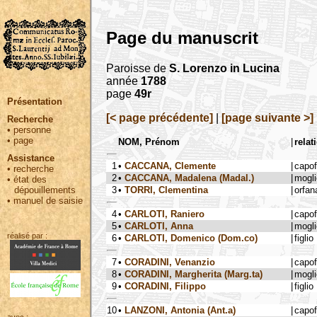
Page du manuscrit
Paroisse de
S. Lorenzo in Lucina
année
1788
page
49r
Présentation
[< page précédente]
|
[page suivante >]
Recherche
•
personne
•
page
NOM, Prénom
|
relat
Assistance
1
•
CACCANA, Clemente
|
capo
•
recherche
2
•
CACCANA, Madalena (Madal.)
|
mogli
•
état des
3
•
TORRI, Clementina
|
orfan
dépouillements
•
manuel de saisie
4
•
CARLOTI, Raniero
|
capo
5
•
CARLOTI, Anna
|
mogli
réalisé par :
6
•
CARLOTI, Domenico (Dom.co)
|
figlio
7
•
CORADINI, Venanzio
|
capo
8
•
CORADINI, Margherita (Marg.ta)
|
mogli
9
•
CORADINI, Filippo
|
figlio
10
•
LANZONI, Antonia (Ant.a)
|
capo