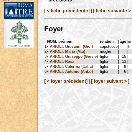
avec :
[ < fiche précédente]
|
[ fiche suivante > 
Foyer
NOM, prénom
|
relation
|
âge
|
si
1
•
ARIOLI, Giovanni (Gio.)
|
capofuoco
|
|
Im
2
•
ARIOLI, Maria (M.a)
|
moglie
|
|
3
•
ARIOLI, Giuseppe (Gius.e)
|
figlio
|
15
|
4
•
ARIOLI, Rosa
|
figlia
|
13
|
5
•
ARIOLI, Caterina (Cat.a)
|
figlia
|
9
|
6
•
ARIOLI, Antonio (Ant.o)
|
figlio
|
6
|
[ < foyer précédent]
|
[ foyer suivant > ]