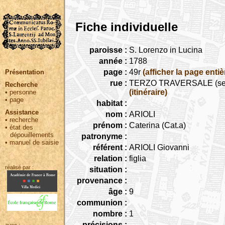
Fiche individuelle
paroisse :
S. Lorenzo in Lucina
année :
1788
page :
49r
(afficher la page entiè
Présentation
rue :
TERZO TRAVERSALE (seguita
Recherche
(itinéraire)
•
personne
•
page
habitat :
Assistance
nom :
ARIOLI
•
recherche
prénom :
Caterina (Cat.a)
•
état des
dépouillements
patronyme :
•
manuel de saisie
référent :
ARIOLI Giovanni
relation :
figlia
réalisé par :
situation :
provenance :
âge :
9
communion :
nombre :
1
précisions :