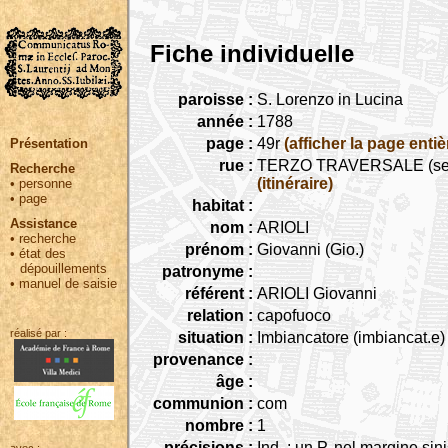
Fiche individuelle
paroisse :
S. Lorenzo in Lucina
année :
1788
page :
49r
(afficher la page entiè
Présentation
rue :
TERZO TRAVERSALE (seguita
Recherche
(itinéraire)
•
personne
•
page
habitat :
Assistance
nom :
ARIOLI
•
recherche
prénom :
Giovanni (Gio.)
•
état des
dépouillements
patronyme :
•
manuel de saisie
référent :
ARIOLI Giovanni
relation :
capofuoco
réalisé par :
situation :
Imbiancatore (imbiancat.e)
provenance :
âge :
communion :
com
nombre :
1
précisions :
Ind. : un P. nel margine sini