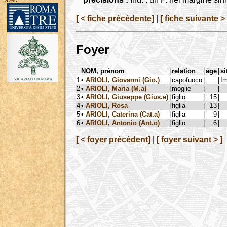
avec :
[ < fiche précédente]
|
[ fiche suivante > 
Foyer
NOM, prénom
|
relation
|
âge
|
si
1
•
ARIOLI, Giovanni (Gio.)
|
capofuoco
|
|
Im
2
•
ARIOLI, Maria (M.a)
|
moglie
|
|
3
•
ARIOLI, Giuseppe (Gius.e)
|
figlio
|
15
|
4
•
ARIOLI, Rosa
|
figlia
|
13
|
5
•
ARIOLI, Caterina (Cat.a)
|
figlia
|
9
|
6
•
ARIOLI, Antonio (Ant.o)
|
figlio
|
6
|
[ < foyer précédent]
|
[ foyer suivant > ]