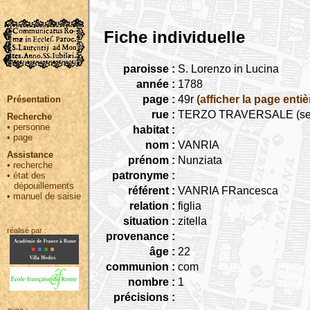
Fiche individuelle
paroisse :
S. Lorenzo in Lucina
année :
1788
page :
49r
(afficher la page entiè
Présentation
rue :
TERZO TRAVERSALE (seguita 
Recherche
•
personne
habitat :
•
page
nom :
VANRIA
Assistance
prénom :
Nunziata
•
recherche
patronyme :
•
état des
dépouillements
référent :
VANRIA FRancesca
•
manuel de saisie
relation :
figlia
situation :
zitella
réalisé par :
provenance :
âge :
22
communion :
com
nombre :
1
précisions :