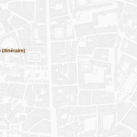
)
(itinéraire)