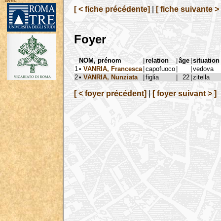
avec :
[ < fiche précédente]
|
[ fiche suivante > 
Foyer
NOM, prénom
|
relation
|
âge
|
situation
1
•
VANRIA, Francesca
|
capofuoco
|
|
vedova
2
•
VANRIA, Nunziata
|
figlia
|
22
|
zitella
[ < foyer précédent]
|
[ foyer suivant > ]