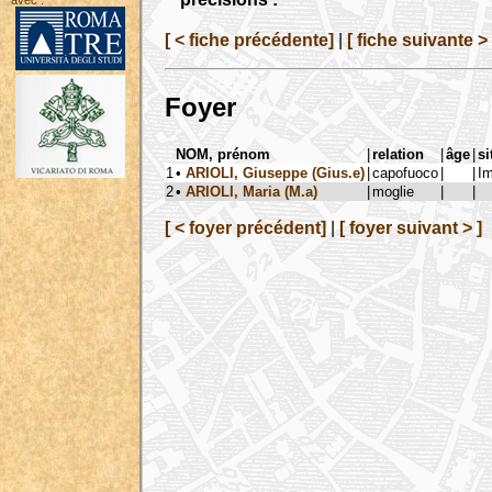
avec :
[ < fiche précédente]
|
[ fiche suivante > 
Foyer
NOM, prénom
|
relation
|
âge
|
si
1
•
ARIOLI, Giuseppe (Gius.e)
|
capofuoco
|
|
Im
2
•
ARIOLI, Maria (M.a)
|
moglie
|
|
[ < foyer précédent]
|
[ foyer suivant > ]