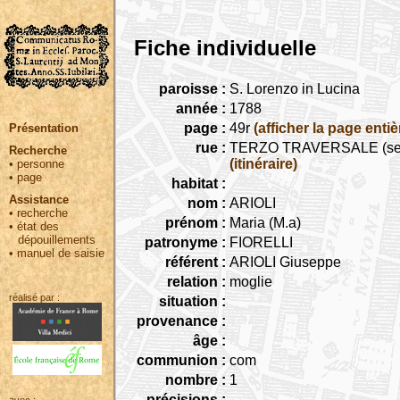
Fiche individuelle
paroisse :
S. Lorenzo in Lucina
année :
1788
page :
49r
(afficher la page entiè
Présentation
rue :
TERZO TRAVERSALE (seguita
Recherche
(itinéraire)
•
personne
•
page
habitat :
Assistance
nom :
ARIOLI
•
recherche
prénom :
Maria (M.a)
•
état des
dépouillements
patronyme :
FIORELLI
•
manuel de saisie
référent :
ARIOLI Giuseppe
relation :
moglie
réalisé par :
situation :
provenance :
âge :
communion :
com
nombre :
1
précisions :