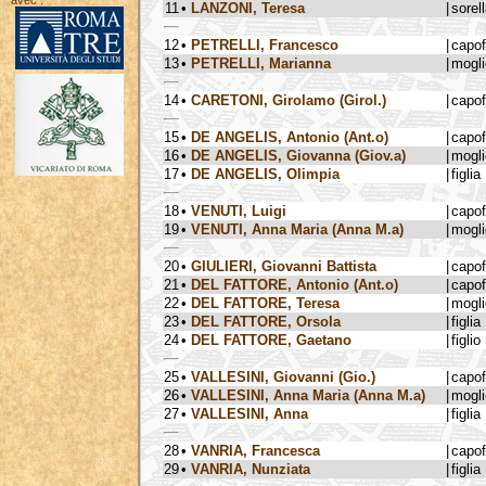
avec :
11
•
LANZONI, Teresa
|
sorel
12
•
PETRELLI, Francesco
|
capo
13
•
PETRELLI, Marianna
|
mogli
14
•
CARETONI, Girolamo (Girol.)
|
capo
15
•
DE ANGELIS, Antonio (Ant.o)
|
capo
16
•
DE ANGELIS, Giovanna (Giov.a)
|
mogli
17
•
DE ANGELIS, Olimpia
|
figlia
18
•
VENUTI, Luigi
|
capo
19
•
VENUTI, Anna Maria (Anna M.a)
|
mogli
20
•
GIULIERI, Giovanni Battista
|
capo
21
•
DEL FATTORE, Antonio (Ant.o)
|
capo
22
•
DEL FATTORE, Teresa
|
mogli
23
•
DEL FATTORE, Orsola
|
figlia
24
•
DEL FATTORE, Gaetano
|
figlio
25
•
VALLESINI, Giovanni (Gio.)
|
capo
26
•
VALLESINI, Anna Maria (Anna M.a)
|
mogli
27
•
VALLESINI, Anna
|
figlia
28
•
VANRIA, Francesca
|
capo
29
•
VANRIA, Nunziata
|
figlia