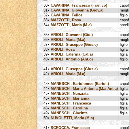
30
•
CAVARINA, Francesco (Fran.co)
|
capo
31
•
CAVARINA, Giovanna (Giov.a)
|
mogli
32
•
CAVARINA, Felice
|
figlio
33
•
MAZZOTTI, Rosa
|
capo
34
•
MAZZOTTI, Maria (M.a)
|
sorel
35
•
ARIOLI, Giovanni (Gio.)
|
capo
36
•
ARIOLI, Maria (M.a)
|
mogli
37
•
ARIOLI, Giuseppe (Gius.e)
|
figlio
38
•
ARIOLI, Rosa
|
figlia
39
•
ARIOLI, Caterina (Cat.a)
|
figlia
40
•
ARIOLI, Antonio (Ant.o)
|
figlio
41
•
ARIOLI, Giuseppe (Gius.e)
|
capo
42
•
ARIOLI, Maria (M.a)
|
mogli
43
•
MANESCHI, Bartolomeo (Bartol.)
|
capo
44
•
MANESCHI, Maria Antonia (M.a Ant.a)
|
figlia
45
•
MANESCHI, Nunziata
|
figlia
46
•
MANESCHI, Marianna
|
figlia
47
•
MANESCHI, Francesca
|
figlia
48
•
MANESCHI, Carolina
|
figlia
49
•
MANESCHI, Giacinta
|
figlia
50
•
NUVOLETTI, Maria (M.a)
|
51
•
SCROCCA, Francesco
|
capo