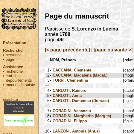
Page du manuscrit
Paroisse de
S. Lorenzo in Lucina
année
1788
page
49r
Présentation
[< page précédente]
|
[page suivante >]
Recherche
•
personne
•
page
NOM, Prénom
|
relat
Assistance
1
•
CACCANA, Clemente
|
capo
•
recherche
2
•
CACCANA, Madalena (Madal.)
|
mogli
•
état des
3
•
TORRI, Clementina
|
orfan
dépouillements
•
manuel de saisie
4
•
CARLOTI, Raniero
|
capo
5
•
CARLOTI, Anna
|
mogli
réalisé par :
6
•
CARLOTI, Domenico (Dom.co)
|
figlio
7
•
CORADINI, Venanzio
|
capo
8
•
CORADINI, Margherita (Marg.ta)
|
mogli
9
•
CORADINI, Filippo
|
figlio
10
•
LANZONI, Antonia (Ant.a)
|
capo