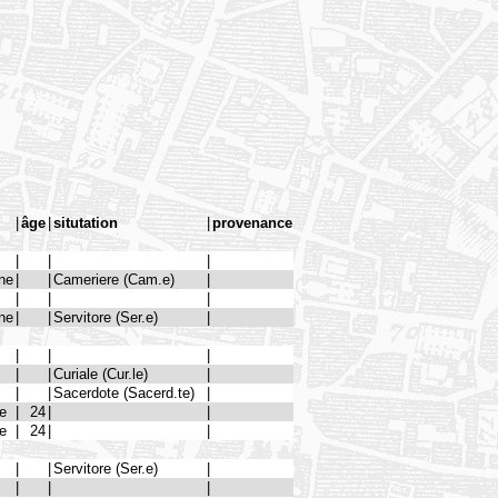
|
âge
|
situtation
|
provenance
|
|
|
ne
|
|
Cameriere (Cam.e)
|
|
|
|
ne
|
|
Servitore (Ser.e)
|
|
|
|
|
|
Curiale (Cur.le)
|
|
|
Sacerdote (Sacerd.te)
|
me
|
24
|
|
me
|
24
|
|
|
|
Servitore (Ser.e)
|
|
|
|