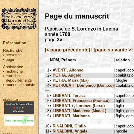
Page du manuscrit
Paroisse de
S. Lorenzo in Lucina
année
1788
page
3v
Présentation
[< page précédente]
|
[page suivante >]
Recherche
•
personne
•
page
NOM, Prénom
|
relation
Assistance
1
•
AVENTI, Alfonso
|
capofuoco
•
recherche
2
•
PETRA, Angelo
|
coabitazio
•
état des
3
•
PETRA, Maria (M.a)
|
Moglie
dépouillements
•
manuel de saisie
4
•
PETROLATI, Domenico (Dom.co)
|
coabitazio
5
•
LIBERATI, Teresa
|
capofuoco
réalisé par :
6
•
LIBERATI, Francesco (Franc.o)
|
figlio
7
•
LIBERATI +, Lorenzo (Lor.o)
|
figlio
8
•
LIBERATI, Madalena (Madal.)
|
figlia, ge
9
•
LIBERATI, Marianna
|
figlia, ge
10
•
RINALDINI, Giulio
|
capofuoco
11
•
RINALDINI, Angela
|
moglie