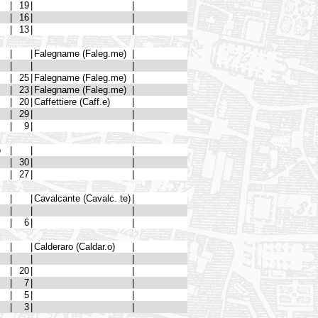
|
19
|
|
|
16
|
|
|
13
|
|
|
|
Falegname (Faleg.me)
|
|
|
|
|
25
|
Falegname (Faleg.me)
|
|
23
|
Falegname (Faleg.me)
|
|
20
|
Caffettiere (Caff.e)
|
|
29
|
|
|
9
|
|
o
|
|
|
|
30
|
|
|
27
|
|
|
|
Cavalcante (Cavalc. te)
|
|
|
|
|
6
|
|
|
|
Calderaro (Caldar.o)
|
|
|
|
|
20
|
|
|
7
|
|
|
5
|
|
|
3
|
|