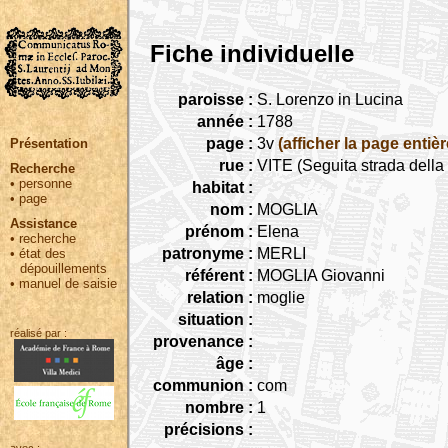
Fiche individuelle
paroisse :
S. Lorenzo in Lucina
année :
1788
page :
3v
(afficher la page entièr
Présentation
rue :
VITE (Seguita strada dell
Recherche
•
personne
habitat :
•
page
nom :
MOGLIA
Assistance
prénom :
Elena
•
recherche
patronyme :
MERLI
•
état des
dépouillements
référent :
MOGLIA Giovanni
•
manuel de saisie
relation :
moglie
situation :
réalisé par :
provenance :
âge :
communion :
com
nombre :
1
précisions :