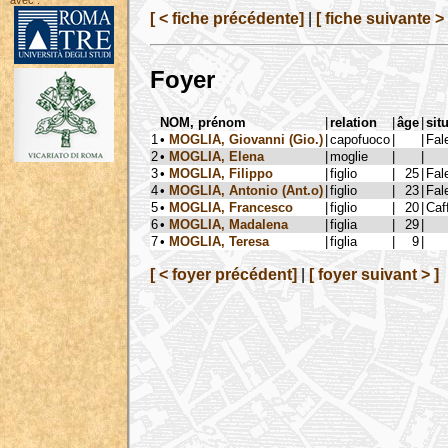
avec :
[ < fiche précédente]
|
[ fiche suivante > 
Foyer
NOM, prénom
|
relation
|
âge
|
sit
1
•
MOGLIA, Giovanni (Gio.)
|
capofuoco
|
|
Fal
2
•
MOGLIA, Elena
|
moglie
|
|
3
•
MOGLIA, Filippo
|
figlio
|
25
|
Fal
4
•
MOGLIA, Antonio (Ant.o)
|
figlio
|
23
|
Fal
5
•
MOGLIA, Francesco
|
figlio
|
20
|
Caff
6
•
MOGLIA, Madalena
|
figlia
|
29
|
7
•
MOGLIA, Teresa
|
figlia
|
9
|
[ < foyer précédent]
|
[ foyer suivant > ]