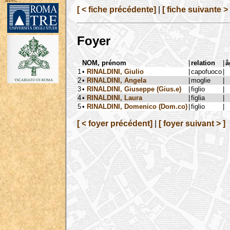
avec :
[ < fiche précédente]
|
[ fiche suivante > 
Foyer
NOM, prénom
|
relation
|
â
1
•
RINALDINI, Giulio
|
capofuoco
|
2
•
RINALDINI, Angela
|
moglie
|
3
•
RINALDINI, Giuseppe (Gius.e)
|
figlio
|
4
•
RINALDINI, Laura
|
figlia
|
5
•
RINALDINI, Domenico (Dom.co)
|
figlio
|
[ < foyer précédent]
|
[ foyer suivant > ]