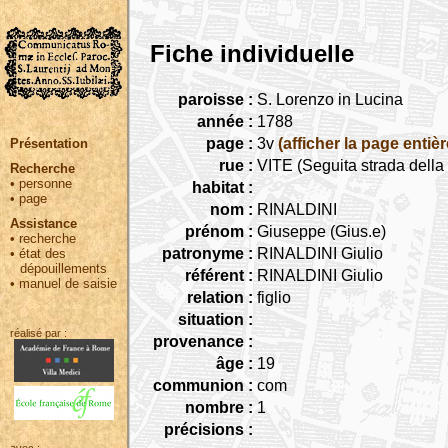
Fiche individuelle
paroisse :
S. Lorenzo in Lucina
année :
1788
page :
3v
(afficher la page entièr
Présentation
rue :
VITE (Seguita strada dell
Recherche
•
personne
habitat :
•
page
nom :
RINALDINI
Assistance
prénom :
Giuseppe (Gius.e)
•
recherche
patronyme :
RINALDINI Giulio
•
état des
dépouillements
référent :
RINALDINI Giulio
•
manuel de saisie
relation :
figlio
situation :
réalisé par :
provenance :
âge :
19
communion :
com
nombre :
1
précisions :