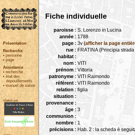
Fiche individuelle
paroisse :
S. Lorenzo in Lucina
année :
1788
page :
3v
(afficher la page entièr
Présentation
rue :
FRATINA (Principia strada
Recherche
•
personne
habitat :
•
page
nom :
VITI
Assistance
prénom :
Vittoria
•
recherche
patronyme :
VITI Raimondo
•
état des
dépouillements
référent :
VITI Raimondo
•
manuel de saisie
relation :
figlia
situation :
réalisé par :
provenance :
âge :
3
communion :
nombre :
1
précisions :
Hab. 2 : la scheda è segui