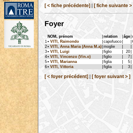
avec :
[ < fiche précédente]
|
[ fiche suivante > 
Foyer
NOM, prénom
|
relation
|
âge
|
1
•
VITI, Raimondo
|
capofuoco
|
|
2
•
VITI, Anna Maria (Anna M.a)
|
moglie
|
|
3
•
VITI, Luigi
|
figlio
|
20
|
4
•
VITI, Vincenzo (Vin.o)
|
figlio
|
7
|
5
•
VITI, Marianna
|
figlia
|
5
|
6
•
VITI, Vittoria
|
figlia
|
3
|
[ < foyer précédent]
|
[ foyer suivant > ]