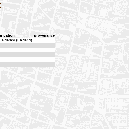
]
situation
|
provenance
Calderaro (Caldar.o)
|
|
|
|
|
|