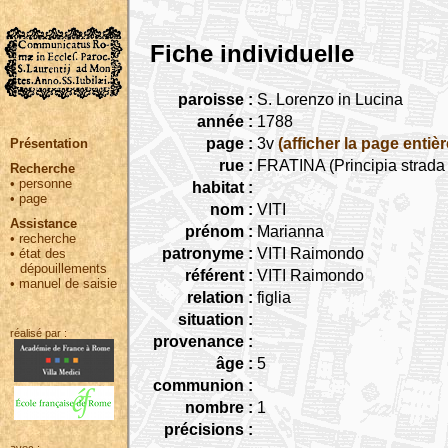
Fiche individuelle
paroisse :
S. Lorenzo in Lucina
année :
1788
page :
3v
(afficher la page entièr
Présentation
rue :
FRATINA (Principia strada
Recherche
•
personne
habitat :
•
page
nom :
VITI
Assistance
prénom :
Marianna
•
recherche
patronyme :
VITI Raimondo
•
état des
dépouillements
référent :
VITI Raimondo
•
manuel de saisie
relation :
figlia
situation :
réalisé par :
provenance :
âge :
5
communion :
nombre :
1
précisions :