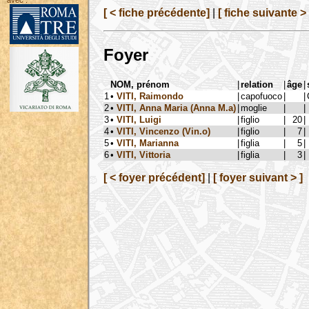
avec :
[ < fiche précédente]
|
[ fiche suivante > 
Foyer
NOM, prénom
|
relation
|
âge
|
1
•
VITI, Raimondo
|
capofuoco
|
|
2
•
VITI, Anna Maria (Anna M.a)
|
moglie
|
|
3
•
VITI, Luigi
|
figlio
|
20
|
4
•
VITI, Vincenzo (Vin.o)
|
figlio
|
7
|
5
•
VITI, Marianna
|
figlia
|
5
|
6
•
VITI, Vittoria
|
figlia
|
3
|
[ < foyer précédent]
|
[ foyer suivant > ]