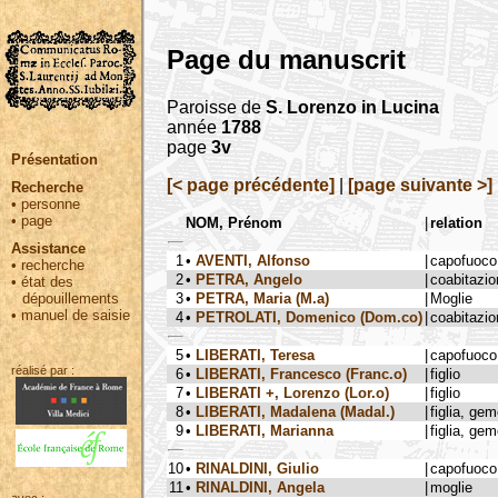
Page du manuscrit
Paroisse de
S. Lorenzo in Lucina
année
1788
page
3v
Présentation
[< page précédente]
|
[page suivante >]
Recherche
•
personne
•
page
NOM, Prénom
|
relation
Assistance
1
•
AVENTI, Alfonso
|
capofuoco
•
recherche
2
•
PETRA, Angelo
|
coabitazio
•
état des
3
•
PETRA, Maria (M.a)
|
Moglie
dépouillements
•
manuel de saisie
4
•
PETROLATI, Domenico (Dom.co)
|
coabitazio
5
•
LIBERATI, Teresa
|
capofuoco
réalisé par :
6
•
LIBERATI, Francesco (Franc.o)
|
figlio
7
•
LIBERATI +, Lorenzo (Lor.o)
|
figlio
8
•
LIBERATI, Madalena (Madal.)
|
figlia, ge
9
•
LIBERATI, Marianna
|
figlia, ge
10
•
RINALDINI, Giulio
|
capofuoco
11
•
RINALDINI, Angela
|
moglie