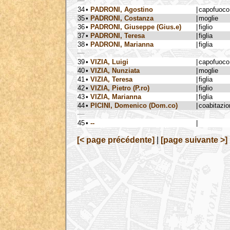
34
•
PADRONI, Agostino
|
capofuoco
35
•
PADRONI, Costanza
|
moglie
36
•
PADRONI, Giuseppe (Gius.e)
|
figlio
37
•
PADRONI, Teresa
|
figlia
38
•
PADRONI, Marianna
|
figlia
39
•
VIZIA, Luigi
|
capofuoco
40
•
VIZIA, Nunziata
|
moglie
41
•
VIZIA, Teresa
|
figlia
42
•
VIZIA, Pietro (P.ro)
|
figlio
43
•
VIZIA, Marianna
|
figlia
44
•
PICINI, Domenico (Dom.co)
|
coabitazio
45
•
--
|
[< page précédente]
|
[page suivante >]