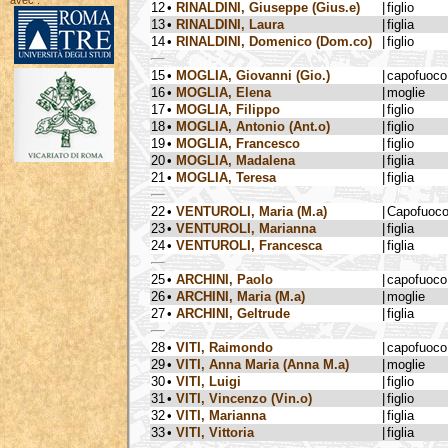
avec :
12
•
RINALDINI, Giuseppe (Gius.e)
|
figlio
13
•
RINALDINI, Laura
|
figlia
14
•
RINALDINI, Domenico (Dom.co)
|
figlio
15
•
MOGLIA, Giovanni (Gio.)
|
capofuoco
16
•
MOGLIA, Elena
|
moglie
17
•
MOGLIA, Filippo
|
figlio
18
•
MOGLIA, Antonio (Ant.o)
|
figlio
19
•
MOGLIA, Francesco
|
figlio
20
•
MOGLIA, Madalena
|
figlia
21
•
MOGLIA, Teresa
|
figlia
22
•
VENTUROLI, Maria (M.a)
|
Capofuoc
23
•
VENTUROLI, Marianna
|
figlia
24
•
VENTUROLI, Francesca
|
figlia
25
•
ARCHINI, Paolo
|
capofuoco
26
•
ARCHINI, Maria (M.a)
|
moglie
27
•
ARCHINI, Geltrude
|
figlia
28
•
VITI, Raimondo
|
capofuoco
29
•
VITI, Anna Maria (Anna M.a)
|
moglie
30
•
VITI, Luigi
|
figlio
31
•
VITI, Vincenzo (Vin.o)
|
figlio
32
•
VITI, Marianna
|
figlia
33
•
VITI, Vittoria
|
figlia