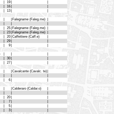
|
19
|
|
|
16
|
|
|
13
|
|
|
|
Falegname (Faleg.me)
|
|
|
|
|
25
|
Falegname (Faleg.me)
|
|
23
|
Falegname (Faleg.me)
|
|
20
|
Caffettiere (Caff.e)
|
|
29
|
|
|
9
|
|
o
|
|
|
|
30
|
|
|
27
|
|
|
|
Cavalcante (Cavalc. te)
|
|
|
|
|
6
|
|
|
|
Calderaro (Caldar.o)
|
|
|
|
|
20
|
|
|
7
|
|
|
5
|
|
|
3
|
|