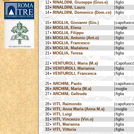
avec :
12
•
RINALDINI, Giuseppe (Gius.e)
|
figlio
13
•
RINALDINI, Laura
|
figlia
14
•
RINALDINI, Domenico (Dom.co)
|
figlio
15
•
MOGLIA, Giovanni (Gio.)
|
capofuoco
16
•
MOGLIA, Elena
|
moglie
17
•
MOGLIA, Filippo
|
figlio
18
•
MOGLIA, Antonio (Ant.o)
|
figlio
19
•
MOGLIA, Francesco
|
figlio
20
•
MOGLIA, Madalena
|
figlia
21
•
MOGLIA, Teresa
|
figlia
22
•
VENTUROLI, Maria (M.a)
|
Capofuoc
23
•
VENTUROLI, Marianna
|
figlia
24
•
VENTUROLI, Francesca
|
figlia
25
•
ARCHINI, Paolo
|
capofuoco
26
•
ARCHINI, Maria (M.a)
|
moglie
27
•
ARCHINI, Geltrude
|
figlia
28
•
VITI, Raimondo
|
capofuoco
29
•
VITI, Anna Maria (Anna M.a)
|
moglie
30
•
VITI, Luigi
|
figlio
31
•
VITI, Vincenzo (Vin.o)
|
figlio
32
•
VITI, Marianna
|
figlia
33
•
VITI, Vittoria
|
figlia