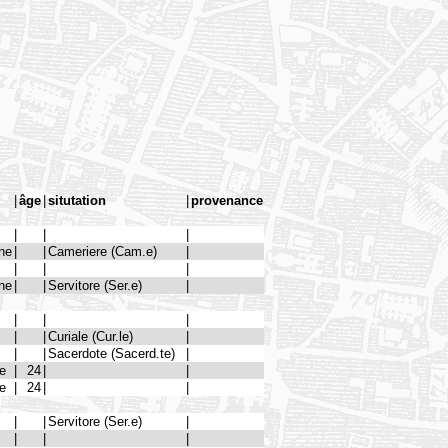
|
âge
|
situtation
|
provenance
|
|
|
ne
|
|
Cameriere (Cam.e)
|
|
|
|
ne
|
|
Servitore (Ser.e)
|
|
|
|
|
|
Curiale (Cur.le)
|
|
|
Sacerdote (Sacerd.te)
|
me
|
24
|
|
me
|
24
|
|
|
|
Servitore (Ser.e)
|
|
|
|