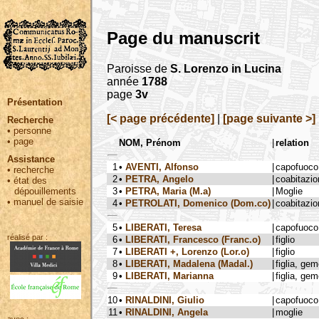
Page du manuscrit
Paroisse de
S. Lorenzo in Lucina
année
1788
page
3v
Présentation
[< page précédente]
|
[page suivante >]
Recherche
•
personne
•
page
NOM, Prénom
|
relation
Assistance
1
•
AVENTI, Alfonso
|
capofuoco
•
recherche
2
•
PETRA, Angelo
|
coabitazio
•
état des
3
•
PETRA, Maria (M.a)
|
Moglie
dépouillements
•
manuel de saisie
4
•
PETROLATI, Domenico (Dom.co)
|
coabitazio
5
•
LIBERATI, Teresa
|
capofuoco
réalisé par :
6
•
LIBERATI, Francesco (Franc.o)
|
figlio
7
•
LIBERATI +, Lorenzo (Lor.o)
|
figlio
8
•
LIBERATI, Madalena (Madal.)
|
figlia, ge
9
•
LIBERATI, Marianna
|
figlia, ge
10
•
RINALDINI, Giulio
|
capofuoco
11
•
RINALDINI, Angela
|
moglie