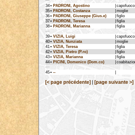
34
•
PADRONI, Agostino
|
capofuoco
35
•
PADRONI, Costanza
|
moglie
36
•
PADRONI, Giuseppe (Gius.e)
|
figlio
37
•
PADRONI, Teresa
|
figlia
38
•
PADRONI, Marianna
|
figlia
39
•
VIZIA, Luigi
|
capofuoco
40
•
VIZIA, Nunziata
|
moglie
41
•
VIZIA, Teresa
|
figlia
42
•
VIZIA, Pietro (P.ro)
|
figlio
43
•
VIZIA, Marianna
|
figlia
44
•
PICINI, Domenico (Dom.co)
|
coabitazio
45
•
--
|
[< page précédente]
|
[page suivante >]