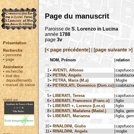
Page du manuscrit
Paroisse de
S. Lorenzo in Lucina
année
1788
page
3v
Présentation
[< page précédente]
|
[page suivante >]
Recherche
•
personne
•
page
NOM, Prénom
|
relation
Assistance
1
•
AVENTI, Alfonso
|
capofuoco
•
recherche
2
•
PETRA, Angelo
|
coabitazio
•
état des
3
•
PETRA, Maria (M.a)
|
Moglie
dépouillements
•
manuel de saisie
4
•
PETROLATI, Domenico (Dom.co)
|
coabitazio
5
•
LIBERATI, Teresa
|
capofuoco
réalisé par :
6
•
LIBERATI, Francesco (Franc.o)
|
figlio
7
•
LIBERATI +, Lorenzo (Lor.o)
|
figlio
8
•
LIBERATI, Madalena (Madal.)
|
figlia, ge
9
•
LIBERATI, Marianna
|
figlia, ge
10
•
RINALDINI, Giulio
|
capofuoco
11
•
RINALDINI, Angela
|
moglie