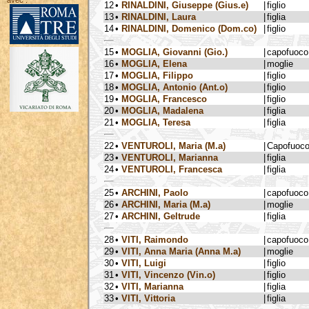
avec :
12
•
RINALDINI, Giuseppe (Gius.e)
|
figlio
13
•
RINALDINI, Laura
|
figlia
14
•
RINALDINI, Domenico (Dom.co)
|
figlio
15
•
MOGLIA, Giovanni (Gio.)
|
capofuoco
16
•
MOGLIA, Elena
|
moglie
17
•
MOGLIA, Filippo
|
figlio
18
•
MOGLIA, Antonio (Ant.o)
|
figlio
19
•
MOGLIA, Francesco
|
figlio
20
•
MOGLIA, Madalena
|
figlia
21
•
MOGLIA, Teresa
|
figlia
22
•
VENTUROLI, Maria (M.a)
|
Capofuoc
23
•
VENTUROLI, Marianna
|
figlia
24
•
VENTUROLI, Francesca
|
figlia
25
•
ARCHINI, Paolo
|
capofuoco
26
•
ARCHINI, Maria (M.a)
|
moglie
27
•
ARCHINI, Geltrude
|
figlia
28
•
VITI, Raimondo
|
capofuoco
29
•
VITI, Anna Maria (Anna M.a)
|
moglie
30
•
VITI, Luigi
|
figlio
31
•
VITI, Vincenzo (Vin.o)
|
figlio
32
•
VITI, Marianna
|
figlia
33
•
VITI, Vittoria
|
figlia