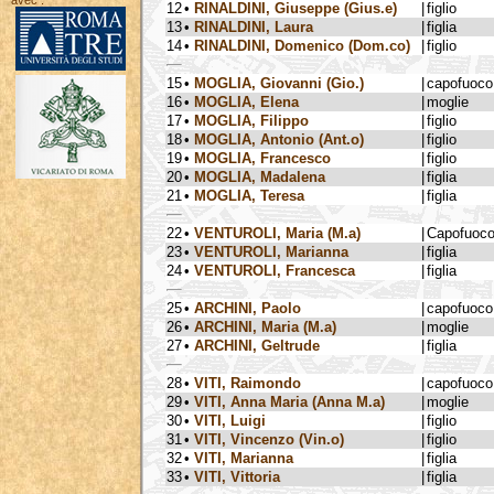
avec :
12
•
RINALDINI, Giuseppe (Gius.e)
|
figlio
13
•
RINALDINI, Laura
|
figlia
14
•
RINALDINI, Domenico (Dom.co)
|
figlio
15
•
MOGLIA, Giovanni (Gio.)
|
capofuoco
16
•
MOGLIA, Elena
|
moglie
17
•
MOGLIA, Filippo
|
figlio
18
•
MOGLIA, Antonio (Ant.o)
|
figlio
19
•
MOGLIA, Francesco
|
figlio
20
•
MOGLIA, Madalena
|
figlia
21
•
MOGLIA, Teresa
|
figlia
22
•
VENTUROLI, Maria (M.a)
|
Capofuoc
23
•
VENTUROLI, Marianna
|
figlia
24
•
VENTUROLI, Francesca
|
figlia
25
•
ARCHINI, Paolo
|
capofuoco
26
•
ARCHINI, Maria (M.a)
|
moglie
27
•
ARCHINI, Geltrude
|
figlia
28
•
VITI, Raimondo
|
capofuoco
29
•
VITI, Anna Maria (Anna M.a)
|
moglie
30
•
VITI, Luigi
|
figlio
31
•
VITI, Vincenzo (Vin.o)
|
figlio
32
•
VITI, Marianna
|
figlia
33
•
VITI, Vittoria
|
figlia