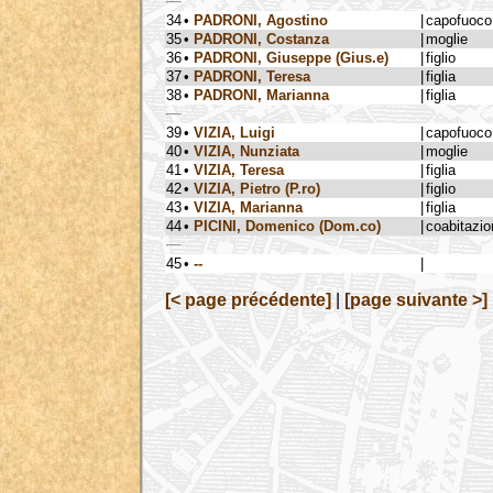
34
•
PADRONI, Agostino
|
capofuoco
35
•
PADRONI, Costanza
|
moglie
36
•
PADRONI, Giuseppe (Gius.e)
|
figlio
37
•
PADRONI, Teresa
|
figlia
38
•
PADRONI, Marianna
|
figlia
39
•
VIZIA, Luigi
|
capofuoco
40
•
VIZIA, Nunziata
|
moglie
41
•
VIZIA, Teresa
|
figlia
42
•
VIZIA, Pietro (P.ro)
|
figlio
43
•
VIZIA, Marianna
|
figlia
44
•
PICINI, Domenico (Dom.co)
|
coabitazio
45
•
--
|
[< page précédente]
|
[page suivante >]