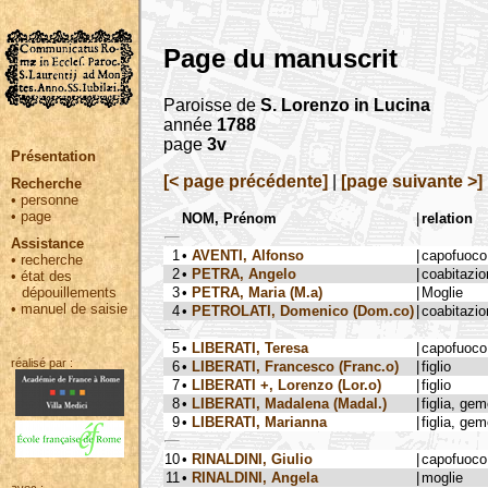
Page du manuscrit
Paroisse de
S. Lorenzo in Lucina
année
1788
page
3v
Présentation
[< page précédente]
|
[page suivante >]
Recherche
•
personne
•
page
NOM, Prénom
|
relation
Assistance
1
•
AVENTI, Alfonso
|
capofuoco
•
recherche
2
•
PETRA, Angelo
|
coabitazio
•
état des
3
•
PETRA, Maria (M.a)
|
Moglie
dépouillements
•
manuel de saisie
4
•
PETROLATI, Domenico (Dom.co)
|
coabitazio
5
•
LIBERATI, Teresa
|
capofuoco
réalisé par :
6
•
LIBERATI, Francesco (Franc.o)
|
figlio
7
•
LIBERATI +, Lorenzo (Lor.o)
|
figlio
8
•
LIBERATI, Madalena (Madal.)
|
figlia, ge
9
•
LIBERATI, Marianna
|
figlia, ge
10
•
RINALDINI, Giulio
|
capofuoco
11
•
RINALDINI, Angela
|
moglie