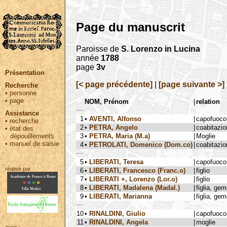
Page du manuscrit
Paroisse de
S. Lorenzo in Lucina
année
1788
page
3v
Présentation
[< page précédente]
|
[page suivante >]
Recherche
•
personne
•
page
NOM, Prénom
|
relation
Assistance
1
•
AVENTI, Alfonso
|
capofuoco
•
recherche
2
•
PETRA, Angelo
|
coabitazio
•
état des
3
•
PETRA, Maria (M.a)
|
Moglie
dépouillements
•
manuel de saisie
4
•
PETROLATI, Domenico (Dom.co)
|
coabitazio
5
•
LIBERATI, Teresa
|
capofuoco
réalisé par :
6
•
LIBERATI, Francesco (Franc.o)
|
figlio
7
•
LIBERATI +, Lorenzo (Lor.o)
|
figlio
8
•
LIBERATI, Madalena (Madal.)
|
figlia, ge
9
•
LIBERATI, Marianna
|
figlia, ge
10
•
RINALDINI, Giulio
|
capofuoco
11
•
RINALDINI, Angela
|
moglie