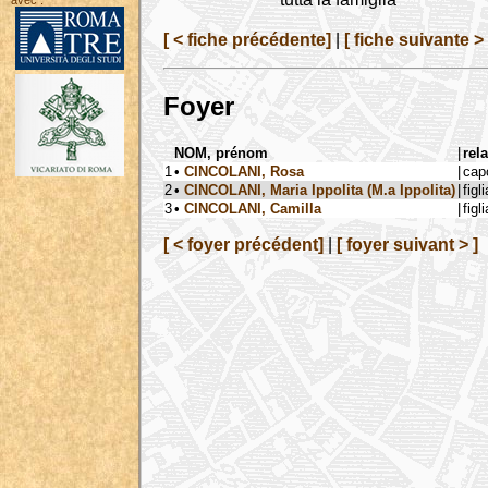
avec :
[ < fiche précédente]
|
[ fiche suivante > 
Foyer
NOM, prénom
|
rel
1
•
CINCOLANI, Rosa
|
cap
2
•
CINCOLANI, Maria Ippolita (M.a Ippolita)
|
figli
3
•
CINCOLANI, Camilla
|
figli
[ < foyer précédent]
|
[ foyer suivant > ]