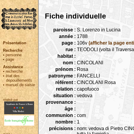
Fiche individuelle
paroisse :
S. Lorenzo in Lucina
année :
1788
page :
106v
(afficher la page ent
Présentation
rue :
TEODOLI (volta il Travers
Recherche
•
personne
habitat :
•
page
nom :
CINCOLANI
Assistance
prénom :
Rosa
•
recherche
patronyme :
FANCELLI
•
état des
dépouillements
référent :
CINCOLANI Rosa
•
manuel de saisie
relation :
capofuoco
situation :
vedova
réalisé par :
provenance :
âge :
communion :
com
nombre :
1
précisions :
nom: vedova di Pietro CINC
tutta la famiglia