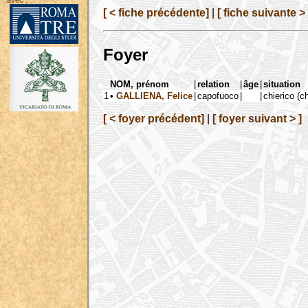
avec :
[ < fiche précédente]
|
[ fiche suivante > 
Foyer
NOM, prénom
|
relation
|
âge
|
situation
1
•
GALLIENA, Felice
|
capofuoco
|
|
chierico (c
[ < foyer précédent]
|
[ foyer suivant > ]