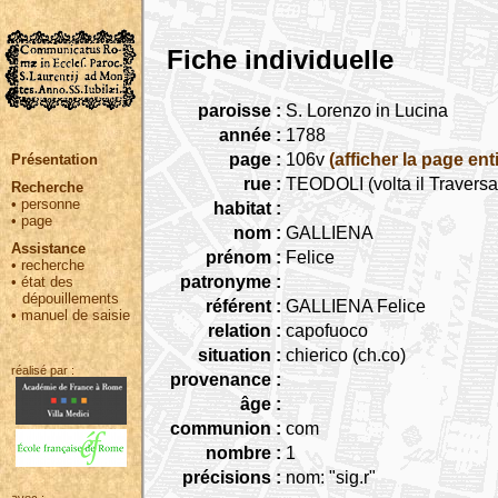
Fiche individuelle
paroisse :
S. Lorenzo in Lucina
année :
1788
page :
106v
(afficher la page ent
Présentation
rue :
TEODOLI (volta il Travers
Recherche
•
personne
habitat :
•
page
nom :
GALLIENA
Assistance
prénom :
Felice
•
recherche
patronyme :
•
état des
dépouillements
référent :
GALLIENA Felice
•
manuel de saisie
relation :
capofuoco
situation :
chierico (ch.co)
réalisé par :
provenance :
âge :
communion :
com
nombre :
1
précisions :
nom: "sig.r"