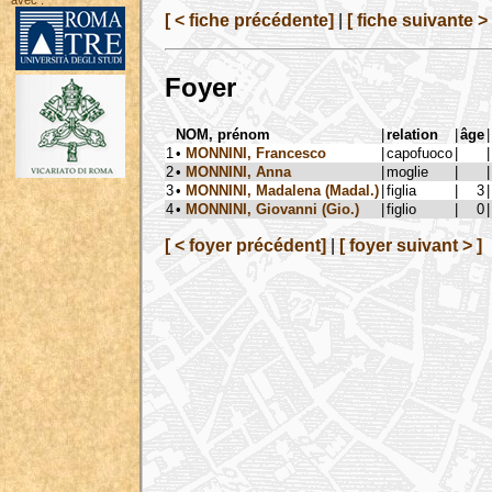
avec :
[ < fiche précédente]
|
[ fiche suivante > 
Foyer
NOM, prénom
|
relation
|
âge
|
1
•
MONNINI, Francesco
|
capofuoco
|
|
2
•
MONNINI, Anna
|
moglie
|
|
3
•
MONNINI, Madalena (Madal.)
|
figlia
|
3
|
4
•
MONNINI, Giovanni (Gio.)
|
figlio
|
0
|
[ < foyer précédent]
|
[ foyer suivant > ]