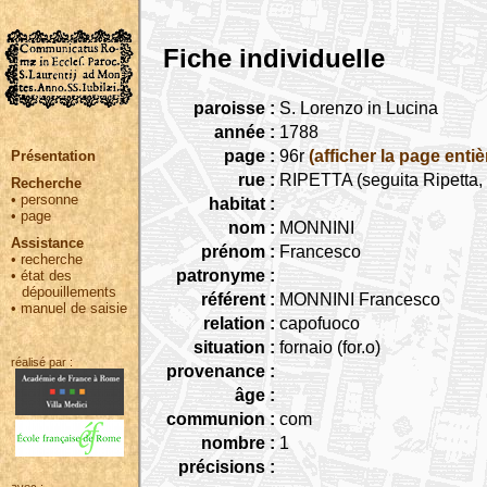
Fiche individuelle
paroisse :
S. Lorenzo in Lucina
année :
1788
page :
96r
(afficher la page entiè
Présentation
rue :
RIPETTA (seguita Ripetta, 
Recherche
•
personne
habitat :
•
page
nom :
MONNINI
Assistance
prénom :
Francesco
•
recherche
patronyme :
•
état des
dépouillements
référent :
MONNINI Francesco
•
manuel de saisie
relation :
capofuoco
situation :
fornaio (for.o)
réalisé par :
provenance :
âge :
communion :
com
nombre :
1
précisions :