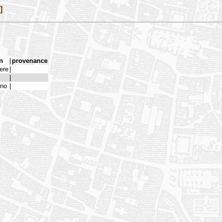
]
n
|
provenance
tere
|
|
ino
|