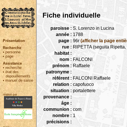
Fiche individuelle
paroisse :
S. Lorenzo in Lucina
année :
1788
page :
96r
(afficher la page entiè
Présentation
rue :
RIPETTA (seguita Ripetta, 
Recherche
•
personne
habitat :
•
page
nom :
FALCONI
Assistance
prénom :
Raffaele
•
recherche
patronyme :
•
état des
dépouillements
référent :
FALCONI Raffaele
•
manuel de saisie
relation :
capofuoco
situation :
portalettere
réalisé par :
provenance :
âge :
communion :
com
nombre :
1
précisions :