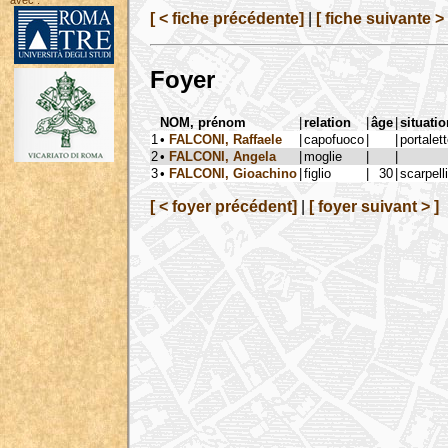
avec :
[ < fiche précédente]
|
[ fiche suivante > 
Foyer
NOM, prénom
|
relation
|
âge
|
situatio
1
•
FALCONI, Raffaele
|
capofuoco
|
|
portalet
2
•
FALCONI, Angela
|
moglie
|
|
3
•
FALCONI, Gioachino
|
figlio
|
30
|
scarpell
[ < foyer précédent]
|
[ foyer suivant > ]