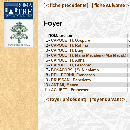
avec :
[ < fiche précédente]
|
[ fiche suivante > 
Foyer
NOM, prénom
|
r
1
•
CAPOCETTI, Gaspare
|
2
•
CAPOCETTI, Ruffina
|
3
•
CAPOCETTI, Luigi
|
F
4
•
CAPOCETTI, Maria Madalena (M.a Madal.)
|
F
5
•
CAPOCETTI, Anna
|
F
6
•
CAPOCETTI, Giacomo
|
F
7
•
BONACORSI (?), Nicolemo
|
8
•
PELLEGRINI, Francesco
|
9
•
PRUSSANI, Benedetto
|
10
•
ANTIMI, Matteo
|
11
•
AGLIETTI, Francesco
|
[ < foyer précédent]
|
[ foyer suivant > ]