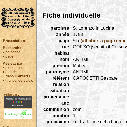
Fiche individuelle
paroisse :
S. Lorenzo in Lucina
année :
1788
page :
54r
(afficher la page entiè
Présentation
rue :
CORSO (seguita il Corso v
Recherche
•
personne
habitat :
•
page
nom :
ANTIMI
Assistance
prénom :
Matteo
•
recherche
patronyme :
ANTIMI
•
état des
dépouillements
référent :
CAPOCETTI Gaspare
•
manuel de saisie
relation :
situation :
réalisé par :
provenance :
âge :
communion :
com
nombre :
1
précisions :
sit: f. alla fine della linea, 