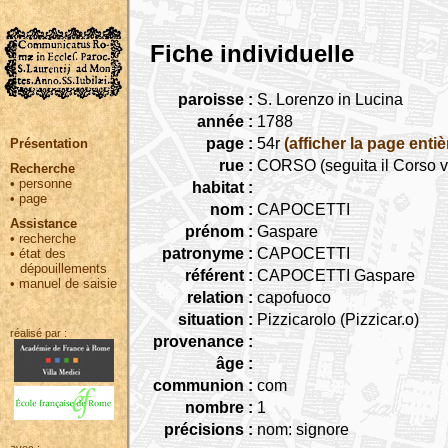
Fiche individuelle
paroisse :
S. Lorenzo in Lucina
année :
1788
page :
54r
(afficher la page entiè
Présentation
rue :
CORSO (seguita il Corso v
Recherche
•
personne
habitat :
•
page
nom :
CAPOCETTI
Assistance
prénom :
Gaspare
•
recherche
patronyme :
CAPOCETTI
•
état des
dépouillements
référent :
CAPOCETTI Gaspare
•
manuel de saisie
relation :
capofuoco
situation :
Pizzicarolo (Pizzicar.o)
réalisé par :
provenance :
âge :
communion :
com
nombre :
1
précisions :
nom: signore