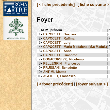
avec :
[ < fiche précédente]
|
[ fiche suivante > 
Foyer
NOM, prénom
|
r
1
•
CAPOCETTI, Gaspare
|
2
•
CAPOCETTI, Ruffina
|
3
•
CAPOCETTI, Luigi
|
F
4
•
CAPOCETTI, Maria Madalena (M.a Madal.)
|
F
5
•
CAPOCETTI, Anna
|
F
6
•
CAPOCETTI, Giacomo
|
F
7
•
BONACORSI (?), Nicolemo
|
8
•
PELLEGRINI, Francesco
|
9
•
PRUSSANI, Benedetto
|
10
•
ANTIMI, Matteo
|
11
•
AGLIETTI, Francesco
|
[ < foyer précédent]
|
[ foyer suivant > ]