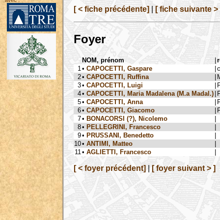
avec :
[ < fiche précédente]
|
[ fiche suivante > 
Foyer
NOM, prénom
|
r
1
•
CAPOCETTI, Gaspare
|
2
•
CAPOCETTI, Ruffina
|
3
•
CAPOCETTI, Luigi
|
F
4
•
CAPOCETTI, Maria Madalena (M.a Madal.)
|
F
5
•
CAPOCETTI, Anna
|
F
6
•
CAPOCETTI, Giacomo
|
F
7
•
BONACORSI (?), Nicolemo
|
8
•
PELLEGRINI, Francesco
|
9
•
PRUSSANI, Benedetto
|
10
•
ANTIMI, Matteo
|
11
•
AGLIETTI, Francesco
|
[ < foyer précédent]
|
[ foyer suivant > ]