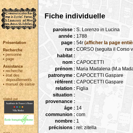
Fiche individuelle
paroisse :
S. Lorenzo in Lucina
année :
1788
page :
54r
(afficher la page entiè
Présentation
rue :
CORSO (seguita il Corso v
Recherche
•
personne
habitat :
•
page
nom :
CAPOCETTI
Assistance
prénom :
Maria Madalena (M.a Mada
•
recherche
patronyme :
CAPOCETTI Gaspare
•
état des
dépouillements
référent :
CAPOCETTI Gaspare
•
manuel de saisie
relation :
Figlia
situation :
réalisé par :
provenance :
âge :
14
communion :
com
nombre :
1
précisions :
rel: zitella