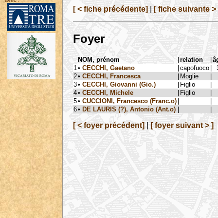
avec :
[ < fiche précédente]
|
[ fiche suivante > 
Foyer
NOM, prénom
|
relation
|
â
1
•
CECCHI, Gaetano
|
capofuoco
|
2
•
CECCHI, Francesca
|
Moglie
|
3
•
CECCHI, Giovanni (Gio.)
|
Figlio
|
4
•
CECCHI, Michele
|
Figlio
|
5
•
CUCCIONI, Francesco (Franc.o)
|
|
6
•
DE LAURIS (?), Antonio (Ant.o)
|
|
[ < foyer précédent]
|
[ foyer suivant > ]