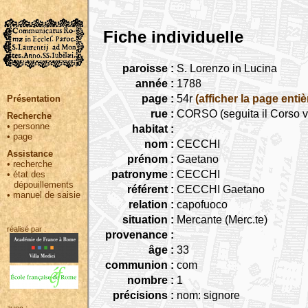
Fiche individuelle
paroisse :
S. Lorenzo in Lucina
année :
1788
page :
54r
(afficher la page entiè
Présentation
rue :
CORSO (seguita il Corso v
Recherche
•
personne
habitat :
•
page
nom :
CECCHI
Assistance
prénom :
Gaetano
•
recherche
patronyme :
CECCHI
•
état des
dépouillements
référent :
CECCHI Gaetano
•
manuel de saisie
relation :
capofuoco
situation :
Mercante (Merc.te)
réalisé par :
provenance :
âge :
33
communion :
com
nombre :
1
précisions :
nom: signore