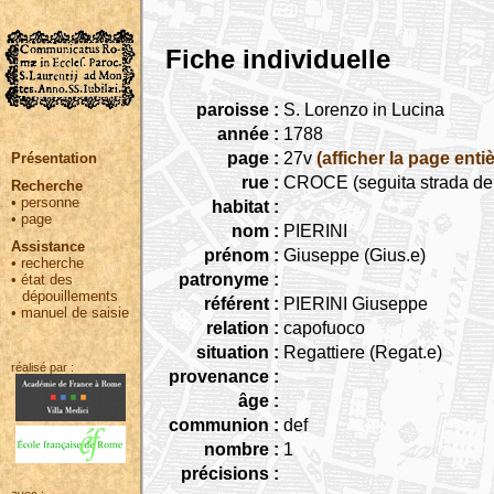
Fiche individuelle
paroisse :
S. Lorenzo in Lucina
année :
1788
page :
27v
(afficher la page entiè
Présentation
rue :
CROCE (seguita strada dell
Recherche
•
personne
habitat :
•
page
nom :
PIERINI
Assistance
prénom :
Giuseppe (Gius.e)
•
recherche
patronyme :
•
état des
dépouillements
référent :
PIERINI Giuseppe
•
manuel de saisie
relation :
capofuoco
situation :
Regattiere (Regat.e)
réalisé par :
provenance :
âge :
communion :
def
nombre :
1
précisions :