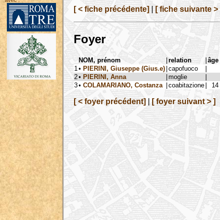
avec :
[ < fiche précédente]
|
[ fiche suivante > 
Foyer
NOM, prénom
|
relation
|
âge
1
•
PIERINI, Giuseppe (Gius.e)
|
capofuoco
|
2
•
PIERINI, Anna
|
moglie
|
3
•
COLAMARIANO, Costanza
|
coabitazione
|
14
[ < foyer précédent]
|
[ foyer suivant > ]