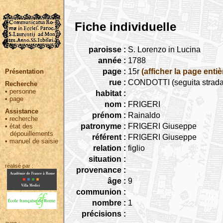
Fiche individuelle
paroisse :
S. Lorenzo in Lucina
année :
1788
page :
15r
(afficher la page entiè
Présentation
rue :
CONDOTTI (seguita strada
Recherche
•
personne
habitat :
•
page
nom :
FRIGERI
Assistance
prénom :
Rainaldo
•
recherche
patronyme :
FRIGERI Giuseppe
•
état des
dépouillements
référent :
FRIGERI Giuseppe
•
manuel de saisie
relation :
figlio
situation :
réalisé par :
provenance :
âge :
9
communion :
nombre :
1
précisions :