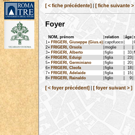
avec :
[ < fiche précédente]
|
[ fiche suivante > 
Foyer
NOM, prénom
|
relation
|
âge
|
1
•
FRIGERI, Giuseppe (Gius.e)
|
capofuoco
|
|
2
•
FRIGERI, Orsola
|
moglie
|
|
3
•
FRIGERI, Alberto
|
figlio
|
33
|
4
•
FRIGERI, Eduigi
|
figlia
|
23
|
5
•
FRIGERI, Germiniano
|
figlio
|
20
|
6
•
FRIGERI, Cleofa
|
figlia
|
18
|
7
•
FRIGERI, Adelaide
|
figlia
|
15
|
8
•
FRIGERI, Rainaldo
|
figlio
|
9
|
[ < foyer précédent]
|
[ foyer suivant > ]