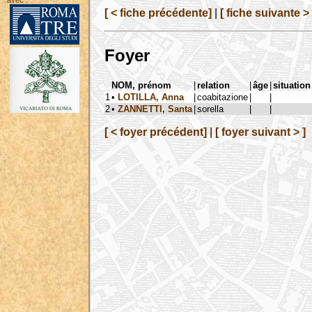
avec :
[ < fiche précédente]
|
[ fiche suivante > 
Foyer
NOM, prénom
|
relation
|
âge
|
situation
1
•
LOTILLA, Anna
|
coabitazione
|
|
2
•
ZANNETTI, Santa
|
sorella
|
|
[ < foyer précédent]
|
[ foyer suivant > ]