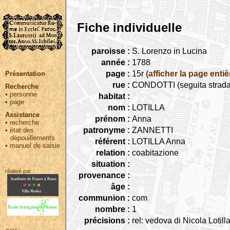
Fiche individuelle
paroisse :
S. Lorenzo in Lucina
année :
1788
page :
15r
(afficher la page entiè
Présentation
rue :
CONDOTTI (seguita strada 
Recherche
•
personne
habitat :
•
page
nom :
LOTILLA
Assistance
prénom :
Anna
•
recherche
patronyme :
ZANNETTI
•
état des
dépouillements
référent :
LOTILLA Anna
•
manuel de saisie
relation :
coabitazione
situation :
réalisé par :
provenance :
âge :
communion :
com
nombre :
1
précisions :
rel: vedova di Nicola Lotill