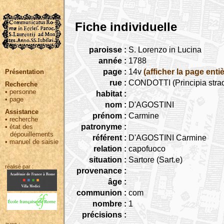
Fiche individuelle
paroisse :
S. Lorenzo in Lucina
année :
1788
page :
14v
(afficher la page entiè
Présentation
rue :
CONDOTTI (Principia strad
Recherche
•
personne
habitat :
•
page
nom :
D'AGOSTINI
Assistance
prénom :
Carmine
•
recherche
patronyme :
•
état des
dépouillements
référent :
D'AGOSTINI Carmine
•
manuel de saisie
relation :
capofuoco
situation :
Sartore (Sart.e)
réalisé par :
provenance :
âge :
communion :
com
nombre :
1
précisions :