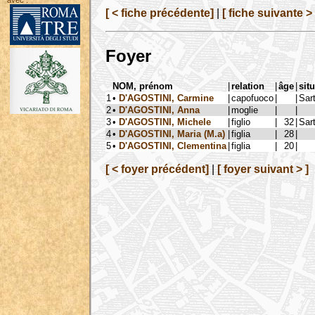
avec :
[ < fiche précédente]
|
[ fiche suivante > 
Foyer
NOM, prénom
|
relation
|
âge
|
sit
1
•
D'AGOSTINI, Carmine
|
capofuoco
|
|
Sart
2
•
D'AGOSTINI, Anna
|
moglie
|
|
3
•
D'AGOSTINI, Michele
|
figlio
|
32
|
Sart
4
•
D'AGOSTINI, Maria (M.a)
|
figlia
|
28
|
5
•
D'AGOSTINI, Clementina
|
figlia
|
20
|
[ < foyer précédent]
|
[ foyer suivant > ]