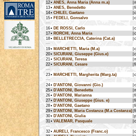
avec :
12
•
ANES, Anna Maria (Anna m.a)
|
13
•
ANES, Benedetto
|
f
14
•
CHILEI, Gaetano
|
15
•
FEDELI, Gonsalvo
|
16
•
DE ROSSI, Carlo
|
17
•
RORCHI, Anna Maria
|
18
•
BELLETRECCIA, Caterina (Cat.a)
|
19
•
MARCHETTI, Maria (M.a)
|
20
•
SICURANI, Giuseppe (Gius.e)
|
21
•
SICURANI, Teresa
|
22
•
SICURANI, Cesare
|
f
23
•
MARCHETTI, Margherita (Marg.ta)
|
24
•
D'ANTONI, Giovanni (Gio.)
|
25
•
D'ANTONI, Benedetta
|
26
•
D'ANTONI, Marianna
|
f
27
•
D'ANTONI, Giuseppe (Gius. e)
|
f
28
•
D'ANTONI, Gaetano
|
f
29
•
D'ANTONI, Maria Costanza (M.a Costanza)
|
f
30
•
D'ANTONI, Giulia
|
31
•
VALEMAR, Pasquale
|
32
•
AURELI, Francesco (Franc.o)
|