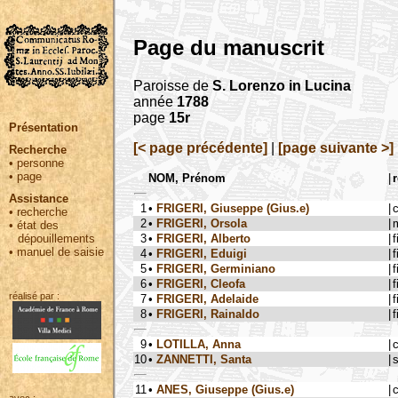
Page du manuscrit
Paroisse de
S. Lorenzo in Lucina
année
1788
page
15r
Présentation
[< page précédente]
|
[page suivante >]
Recherche
•
personne
•
page
NOM, Prénom
|
r
Assistance
1
•
FRIGERI, Giuseppe (Gius.e)
|
•
recherche
2
•
FRIGERI, Orsola
|
•
état des
3
•
FRIGERI, Alberto
|
f
dépouillements
•
manuel de saisie
4
•
FRIGERI, Eduigi
|
f
5
•
FRIGERI, Germiniano
|
f
6
•
FRIGERI, Cleofa
|
f
réalisé par :
7
•
FRIGERI, Adelaide
|
f
8
•
FRIGERI, Rainaldo
|
f
9
•
LOTILLA, Anna
|
10
•
ZANNETTI, Santa
|
s
11
•
ANES, Giuseppe (Gius.e)
|