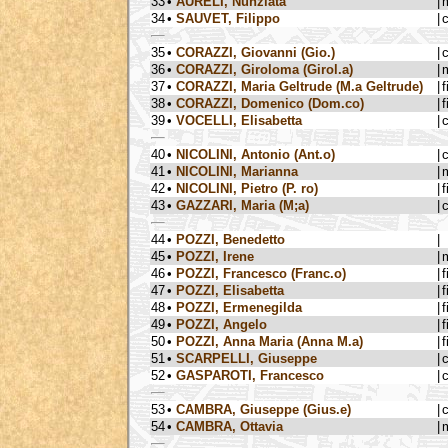
33
•
AURELI, Nunziata
|
34
•
SAUVET, Filippo
|
35
•
CORAZZI, Giovanni (Gio.)
|
36
•
CORAZZI, Giroloma (Girol.a)
|
37
•
CORAZZI, Maria Geltrude (M.a Geltrude)
|
f
38
•
CORAZZI, Domenico (Dom.co)
|
f
39
•
VOCELLI, Elisabetta
|
40
•
NICOLINI, Antonio (Ant.o)
|
41
•
NICOLINI, Marianna
|
42
•
NICOLINI, Pietro (P. ro)
|
f
43
•
GAZZARI, Maria (M;a)
|
44
•
POZZI, Benedetto
|
45
•
POZZI, Irene
|
46
•
POZZI, Francesco (Franc.o)
|
f
47
•
POZZI, Elisabetta
|
f
48
•
POZZI, Ermenegilda
|
f
49
•
POZZI, Angelo
|
f
50
•
POZZI, Anna Maria (Anna M.a)
|
f
51
•
SCARPELLI, Giuseppe
|
52
•
GASPAROTI, Francesco
|
53
•
CAMBRA, Giuseppe (Gius.e)
|
54
•
CAMBRA, Ottavia
|